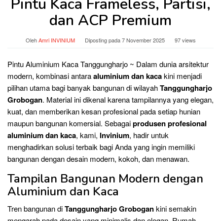
Pintu Kaca Frameless, Partisi,
dan ACP Premium
Oleh
Amri INVINIUM
Diposting pada
7 November 2025
97 views
Pintu Aluminium Kaca Tanggungharjo ~ Dalam dunia arsitektur
modern, kombinasi antara
aluminium dan kaca
kini menjadi
pilihan utama bagi banyak bangunan di wilayah
Tanggungharjo
Grobogan
. Material ini dikenal karena tampilannya yang elegan,
kuat, dan memberikan kesan profesional pada setiap hunian
maupun bangunan komersial. Sebagai
produsen profesional
aluminium dan kaca
, kami,
Invinium
, hadir untuk
menghadirkan solusi terbaik bagi Anda yang ingin memiliki
bangunan dengan desain modern, kokoh, dan menawan.
Tampilan Bangunan Modern dengan
Aluminium dan Kaca
Tren bangunan di
Tanggungharjo Grobogan
kini semakin
mengarah pada desain yang minimalis dan elegan. Rumah,