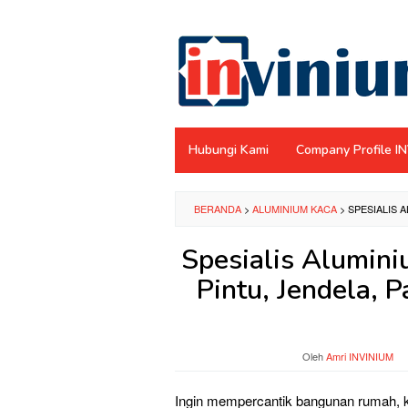
Loncat
ke
konten
Hubungi Kami
Company Profile I
BERANDA
>
ALUMINIUM KACA
>
SPESIALIS 
Spesialis Alumin
Pintu, Jendela, P
Oleh
Amri INVINIUM
Ingin mempercantik bangunan rumah, k