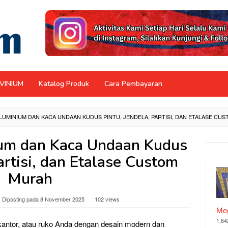
NVINIUM
Katalog Produk
Cara Pembayaran
ALUMINIUM DAN KACA UNDAAN KUDUS PINTU, JENDELA, PARTISI, DAN ETALASE CU
ium dan Kaca Undaan Kudus
artisi, dan Etalase Custom
Murah
Diposting pada
8 November 2025
102 views
Meg
1,64
antor, atau ruko Anda dengan desain modern dan