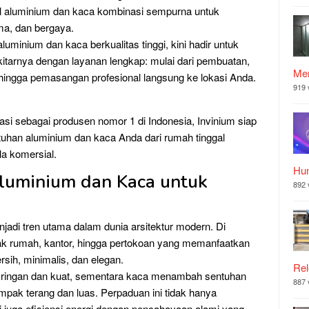
ial aluminium dan kaca kombinasi sempurna untuk
ma, dan bergaya.
luminium dan kaca berkualitas tinggi, kini hadir untuk
tarnya dengan layanan lengkap: mulai dari pembuatan,
Mer
hingga pemasangan profesional langsung ke lokasi Anda.
919 
i sebagai produsen nomor 1 di Indonesia, Invinium siap
han aluminium dan kaca Anda dari rumah tinggal
a komersial.
Hu
luminium dan Kaca untuk
892 
jadi tren utama dalam dunia arsitektur modern. Di
k rumah, kantor, hingga pertokoan yang memanfaatkan
rsih, minimalis, dan elegan.
Rel
 ringan dan kuat, sementara kaca menambah sentuhan
887 
ak terang dan luas. Perpaduan ini tidak hanya
i juga efisiensi energi dengan pencahayaan alami yang