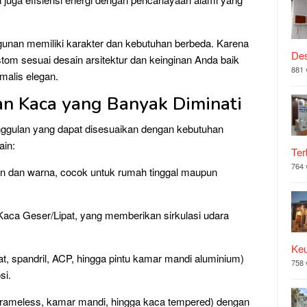
unan memiliki karakter dan kebutuhan berbeda. Karena
Des
ustom sesuai desain arsitektur dan keinginan Anda baik
881 
malis elegan.
n Kaca yang Banyak Diminati
gulan yang dapat disesuaikan dengan kebutuhan
ain:
Ter
764 
n dan warna, cocok untuk rumah tinggal maupun
aca Geser/Lipat, yang memberikan sirkulasi udara
Ke
pat, spandril, ACP, hingga pintu kamar mandi aluminium)
758 
si.
, frameless, kamar mandi, hingga kaca tempered) dengan