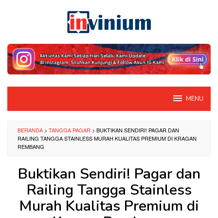
Loncat
ke
konten
MENU
BERANDA
>
TANGGA PAGAR
>
BUKTIKAN SENDIRI! PAGAR DAN
RAILING TANGGA STAINLESS MURAH KUALITAS PREMIUM DI KRAGAN
REMBANG
Buktikan Sendiri! Pagar dan
Railing Tangga Stainless
Murah Kualitas Premium di