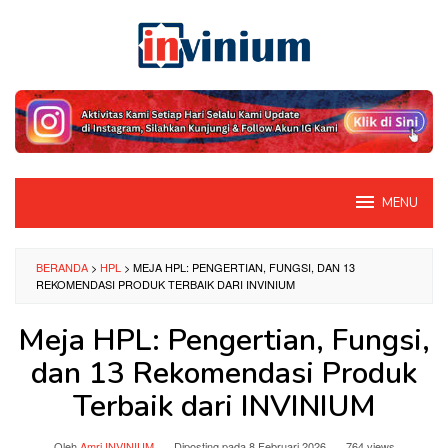
Loncat
ke
konten
MENU
BERANDA
>
HPL
>
MEJA HPL: PENGERTIAN, FUNGSI, DAN 13
REKOMENDASI PRODUK TERBAIK DARI INVINIUM
Meja HPL: Pengertian, Fungsi,
dan 13 Rekomendasi Produk
Terbaik dari INVINIUM
Oleh
Amri INVINIUM
Diposting pada
8 Februari 2026
764 views