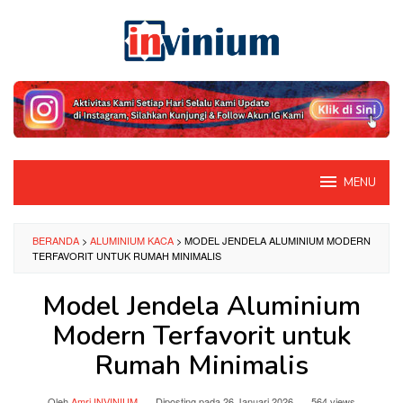
Loncat
ke
konten
MENU
BERANDA
>
ALUMINIUM KACA
>
MODEL JENDELA ALUMINIUM MODERN
TERFAVORIT UNTUK RUMAH MINIMALIS
Model Jendela Aluminium
Modern Terfavorit untuk
Rumah Minimalis
Oleh
Amri INVINIUM
Diposting pada
26 Januari 2026
564 views