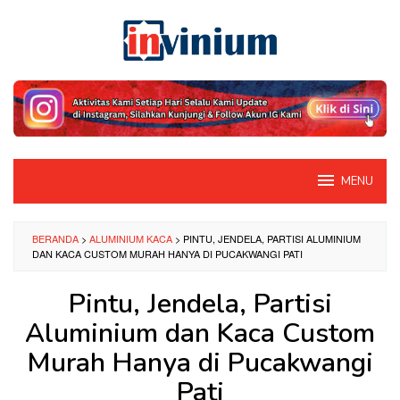
Loncat
ke
konten
MENU
BERANDA
>
ALUMINIUM KACA
>
PINTU, JENDELA, PARTISI ALUMINIUM
DAN KACA CUSTOM MURAH HANYA DI PUCAKWANGI PATI
Pintu, Jendela, Partisi
Aluminium dan Kaca Custom
Murah Hanya di Pucakwangi
Pati