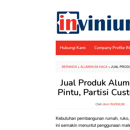
Loncat
ke
konten
Hubungi Kami
Company Profile I
BERANDA
>
ALUMINIUM KACA
>
JUAL PRODU
Jual Produk Alum
Pintu, Partisi Cu
Oleh
Amri INVINIUM
Kebutuhan pembangunan rumah, ruko, 
ini semakin menuntut penggunaan material