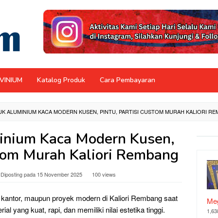
NVINIUM
Katalog Produk
Cara Pembayaran
K ALUMINIUM KACA MODERN KUSEN, PINTU, PARTISI CUSTOM MURAH KALIORI R
inium Kaca Modern Kusen,
stom Murah Kaliori Rembang
Diposting pada
15 November 2025
100 views
kantor, maupun proyek modern di Kaliori Rembang saat
Meg
 yang kuat, rapi, dan memiliki nilai estetika tinggi.
1,63