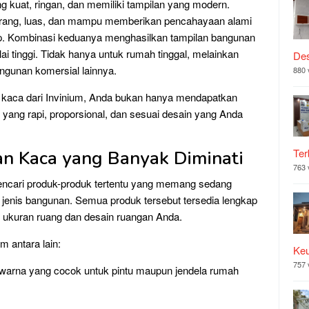
g kuat, ringan, dan memiliki tampilan yang modern.
rang, luas, dan mampu memberikan pencahayaan alami
dup. Kombinasi keduanya menghasilkan tampilan bangunan
ilai tinggi. Tidak hanya untuk rumah tinggal, melainkan
Des
angunan komersial lainnya.
880 
 kaca dari Invinium, Anda bukan hanya mendapatkan
ir yang rapi, proporsional, dan sesuai desain yang Anda
Ter
n Kaca yang Banyak Diminati
763 
encari produk-produk tertentu yang memang sedang
 jenis bangunan. Semua produk tersebut tersedia lengkap
i ukuran ruang dan desain ruangan Anda.
m antara lain:
Ke
757 
warna yang cocok untuk pintu maupun jendela rumah