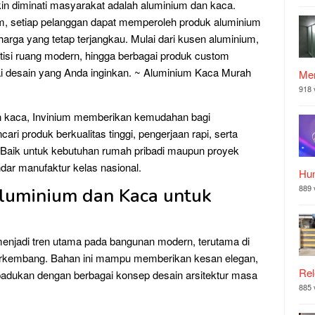
kin diminati masyarakat adalah aluminium dan kaca.
nium, setiap pelanggan dapat memperoleh produk aluminium
arga yang tetap terjangkau. Mulai dari kusen aluminium,
artisi ruang modern, hingga berbagai produk custom
uai desain yang Anda inginkan. ~ Aluminium Kaca Murah
Mer
918 
n kaca, Invinium memberikan kemudahan bagi
i produk berkualitas tinggi, pengerjaan rapi, serta
si. Baik untuk kebutuhan rumah pribadi maupun proyek
dar manufaktur kelas nasional.
Hu
889 
luminium dan Kaca untuk
enjadi tren utama pada bangunan modern, terutama di
berkembang. Bahan ini mampu memberikan kesan elegan,
Rel
ipadukan dengan berbagai konsep desain arsitektur masa
885 