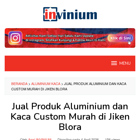
Loncat
ke
konten
MENU
BERANDA
>
ALUMINIUM KACA
>
JUAL PRODUK ALUMINIUM DAN KACA
CUSTOM MURAH DI JIKEN BLORA
Jual Produk Aluminium dan
Kaca Custom Murah di Jiken
Blora
Oleh
Amri INVINIUM
Diposting pada
4 April 2026
156 views