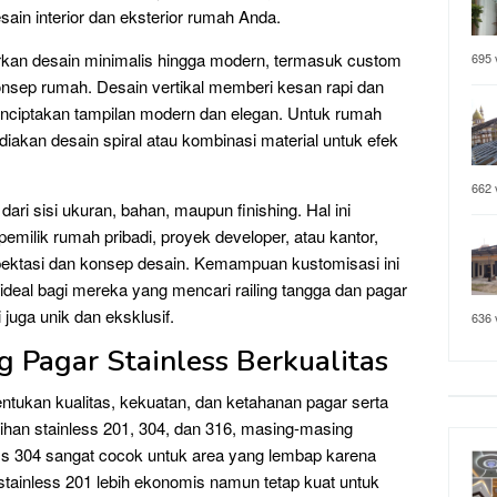
sain interior dan eksterior rumah Anda.
kan desain minimalis hingga modern, termasuk custom
695 
onsep rumah. Desain vertikal memberi kesan rapi dan
nciptakan tampilan modern dan elegan. Untuk rumah
iakan desain spiral atau kombinasi material untuk efek
662 
dari sisi ukuran, bahan, maupun finishing. Hal ini
milik rumah pribadi, proyek developer, atau kantor,
ektasi dan konsep desain. Kemampuan kustomisasi ini
ideal bagi mereka yang mencari railing tangga dan pagar
 juga unik dan eksklusif.
636 
g Pagar Stainless Berkualitas
entukan kualitas, kekuatan, dan ketahanan pagar serta
lihan stainless 201, 304, dan 316, masing-masing
less 304 sangat cocok untuk area yang lembap karena
stainless 201 lebih ekonomis namun tetap kuat untuk