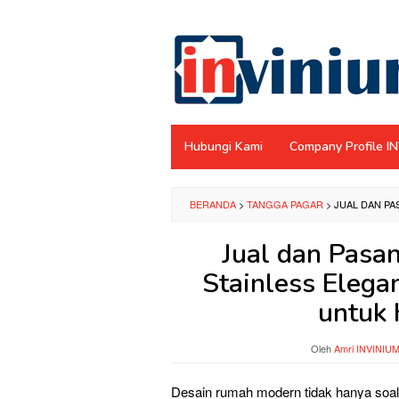
Loncat
ke
konten
Hubungi Kami
Company Profile I
BERANDA
>
TANGGA PAGAR
>
JUAL DAN PA
Jual dan Pasa
Stainless Eleg
untuk
Oleh
Amri INVINIU
Desain rumah modern tidak hanya soal