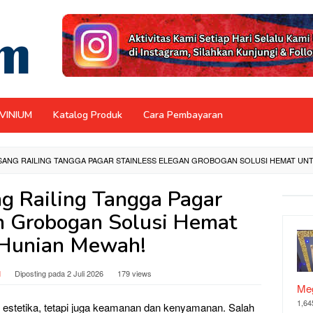
NVINIUM
Katalog Produk
Cara Pembayaran
SANG RAILING TANGGA PAGAR STAINLESS ELEGAN GROBOGAN SOLUSI HEMAT UN
ng Railing Tangga Pagar
an Grobogan Solusi Hemat
 Hunian Mewah!
M
Diposting pada
2 Juli 2026
179 views
Meg
1,64
 estetika, tetapi juga keamanan dan kenyamanan. Salah