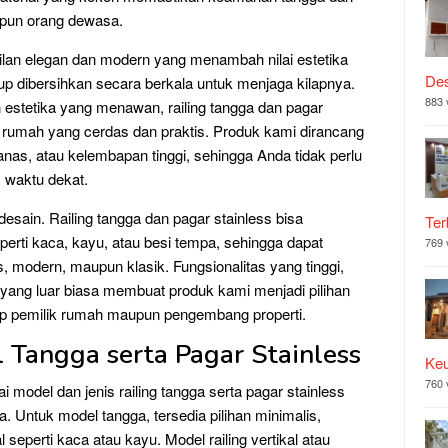
upun orang dewasa.
ampilan elegan dan modern yang menambah nilai estetika
Des
 dibersihkan secara berkala untuk menjaga kilapnya.
883 
estetika yang menawan, railing tangga dan pagar
si rumah yang cerdas dan praktis. Produk kami dirancang
anas, atau kelembapan tinggi, sehingga Anda tidak perlu
 waktu dekat.
 desain. Railing tangga dan pagar stainless bisa
Ter
perti kaca, kayu, atau besi tempa, sehingga dapat
769 
modern, maupun klasik. Fungsionalitas yang tinggi,
 yang luar biasa membuat produk kami menjadi pilihan
ap pemilik rumah maupun pengembang properti.
l Tangga serta Pagar Stainless
Ke
760 
 model dan jenis railing tangga serta pagar stainless
 Untuk model tangga, tersedia pilihan minimalis,
 seperti kaca atau kayu. Model railing vertikal atau