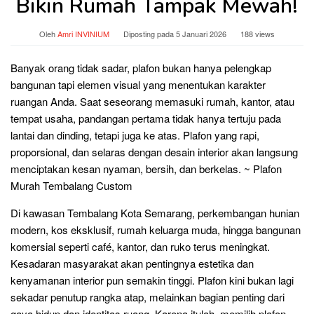
Bikin Rumah Tampak Mewah!
Oleh
Amri INVINIUM
Diposting pada
5 Januari 2026
188 views
Banyak orang tidak sadar, plafon bukan hanya pelengkap
bangunan tapi elemen visual yang menentukan karakter
ruangan Anda. Saat seseorang memasuki rumah, kantor, atau
tempat usaha, pandangan pertama tidak hanya tertuju pada
lantai dan dinding, tetapi juga ke atas. Plafon yang rapi,
proporsional, dan selaras dengan desain interior akan langsung
menciptakan kesan nyaman, bersih, dan berkelas. ~ Plafon
Murah Tembalang Custom
Di kawasan Tembalang Kota Semarang, perkembangan hunian
modern, kos eksklusif, rumah keluarga muda, hingga bangunan
komersial seperti café, kantor, dan ruko terus meningkat.
Kesadaran masyarakat akan pentingnya estetika dan
kenyamanan interior pun semakin tinggi. Plafon kini bukan lagi
sekadar penutup rangka atap, melainkan bagian penting dari
gaya hidup dan identitas ruang. Karena itulah, memilih plafon