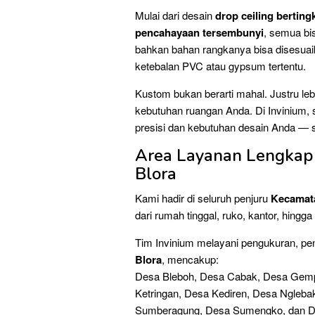
Mulai dari desain
drop ceiling berting
pencahayaan tersembunyi
, semua bi
bahkan bahan rangkanya bisa disesuai
ketebalan PVC atau gypsum tertentu.
Kustom bukan berarti mahal. Justru leb
kebutuhan ruangan Anda. Di Invinium, 
presisi dan kebutuhan desain Anda — seh
Area Layanan Lengkap 
Blora
Kami hadir di seluruh penjuru
Kecamata
dari rumah tinggal, ruko, kantor, hingg
Tim Invinium melayani pengukuran, pe
Blora
, mencakup:
Desa Bleboh, Desa Cabak, Desa Gempol
Ketringan, Desa Kediren, Desa Ngleba
Sumberagung, Desa Sumengko, dan D