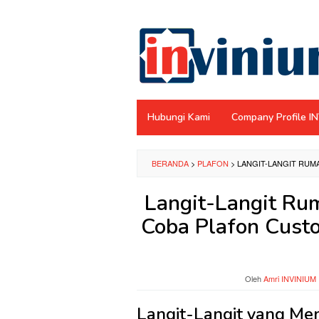
Loncat
ke
konten
Hubungi Kami
Company Profile I
BERANDA
>
PLAFON
>
LANGIT-LANGIT RUMA
Langit-Langit Ru
Coba Plafon Custo
Oleh
Amri INVINIUM
Langit-Langit yang M