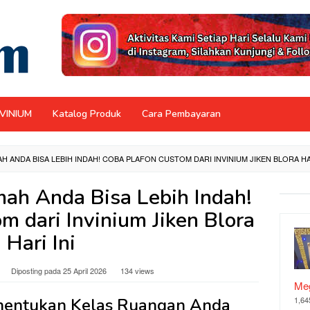
NVINIUM
Katalog Produk
Cara Pembayaran
H ANDA BISA LEBIH INDAH! COBA PLAFON CUSTOM DARI INVINIUM JIKEN BLORA HAR
mah Anda Bisa Lebih Indah!
m dari Invinium Jiken Blora
Hari Ini
Diposting pada
25 April 2026
134 views
Meg
enentukan Kelas Ruangan Anda
1,64