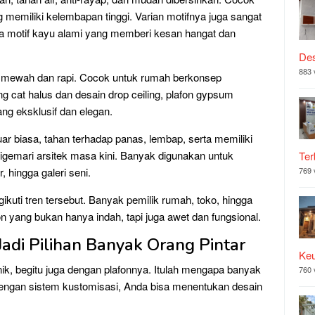
ng memiliki kelembapan tinggi. Varian motifnya juga sangat
ga motif kayu alami yang memberi kesan hangat dan
Des
883 
mewah dan rapi. Cocok untuk rumah berkonsep
ng cat halus dan desain drop ceiling, plafon gypsum
g eksklusif dan elegan.
r biasa, tahan terhadap panas, lembap, serta memiliki
igemari arsitek masa kini. Banyak digunakan untuk
Ter
, hingga galeri seni.
769 
ikuti tren tersebut. Banyak pemilik rumah, toko, hingga
fon yang bukan hanya indah, tapi juga awet dan fungsional.
adi Pilihan Banyak Orang Pintar
Ke
nik, begitu juga dengan plafonnya. Itulah mengapa banyak
760 
engan sistem kustomisasi, Anda bisa menentukan desain