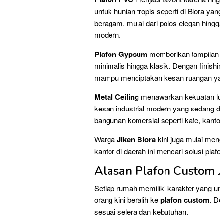
untuk hunian tropis seperti di Blora ya
beragam, mulai dari polos elegan hing
modern.
Plafon Gypsum
memberikan tampilan 
minimalis hingga klasik. Dengan finishi
mampu menciptakan kesan ruangan yan
Metal Ceiling
menawarkan kekuatan lua
kesan industrial modern yang sedang d
bangunan komersial seperti kafe, kantor
Warga
Jiken Blora
kini juga mulai meng
kantor di daerah ini mencari solusi pla
Alasan Plafon Custom J
Setiap rumah memiliki karakter yang u
orang kini beralih ke
plafon custom
. D
sesuai selera dan kebutuhan.