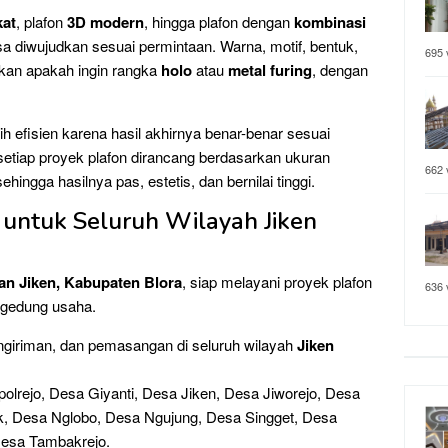
kat
, plafon
3D modern
, hingga plafon dengan
kombinasi
sa diwujudkan sesuai permintaan. Warna, motif, bentuk,
695 
kan apakah ingin rangka
holo
atau
metal furing
, dengan
ih efisien karena hasil akhirnya benar-benar sesuai
setiap proyek plafon dirancang berdasarkan ukuran
662 
ingga hasilnya pas, estetis, dan bernilai tinggi.
untuk Seluruh Wilayah Jiken
n Jiken, Kabupaten Blora
, siap melayani proyek plafon
636 
a gedung usaha.
ngiriman, dan pemasangan di seluruh wilayah
Jiken
rejo, Desa Giyanti, Desa Jiken, Desa Jiworejo, Desa
k, Desa Nglobo, Desa Ngujung, Desa Singget, Desa
esa Tambakrejo.