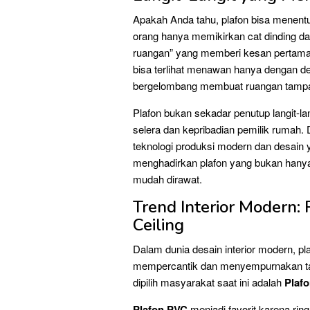
Apakah Anda tahu, plafon bisa menent
orang hanya memikirkan cat dinding da
ruangan” yang memberi kesan pertama
bisa terlihat menawan hanya dengan de
bergelombang membuat ruangan tampak
Plafon bukan sekadar penutup langit-l
selera dan kepribadian pemilik rumah.
teknologi produksi modern dan desain ya
menghadirkan plafon yang bukan hanya i
mudah dirawat.
Trend Interior Modern:
Ceiling
Dalam dunia desain interior modern, pl
mempercantik dan menyempurnakan tamp
dipilih masyarakat saat ini adalah
Plafo
Plafon PVC
menjadi favorit karena rin