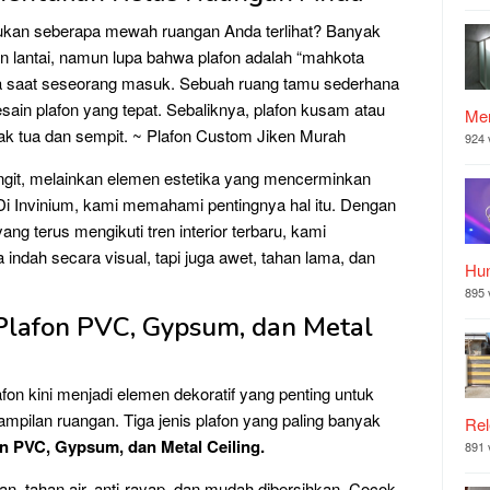
ukan seberapa mewah ruangan Anda terlihat? Banyak
n lantai, namun lupa bahwa plafon adalah “mahkota
 saat seseorang masuk. Sebuah ruang tamu sederhana
sain plafon yang tepat. Sebaliknya, plafon kusam atau
Mer
 tua dan sempit. ~ Plafon Custom Jiken Murah
924 
angit, melainkan elemen estetika yang mencerminkan
 Di Invinium, kami memahami pentingnya hal itu. Dengan
ng terus mengikuti tren interior terbaru, kami
ndah secara visual, tapi juga awet, tahan lama, dan
Hu
895 
 Plafon PVC, Gypsum, dan Metal
afon kini menjadi elemen dekoratif yang penting untuk
ilan ruangan. Tiga jenis plafon yang paling banyak
Rel
n PVC, Gypsum, dan Metal Ceiling.
891 
gan, tahan air, anti-rayap, dan mudah dibersihkan. Cocok