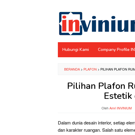
Loncat
ke
konten
Hubungi Kami
Company Profile I
BERANDA
>
PLAFON
>
PILIHAN PLAFON RU
Pilihan Plafon 
Esteti
Oleh
Amri INVINIUM
Dalam dunia desain interior, setiap e
dan karakter ruangan. Salah satu ele