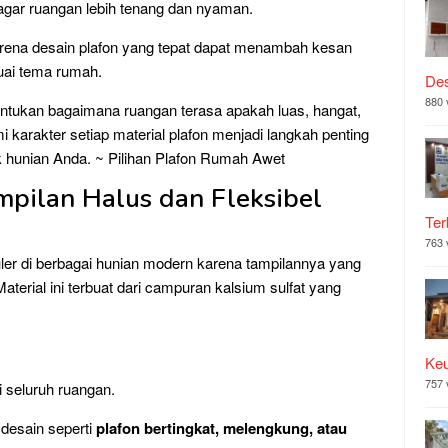
 agar ruangan lebih tenang dan nyaman.
arena desain plafon yang tepat dapat menambah kesan
uai tema rumah.
Des
880 
entukan bagaimana ruangan terasa apakah luas, hangat,
 karakter setiap material plafon menjadi langkah penting
k hunian Anda. ~ Pilihan Plafon Rumah Awet
mpilan Halus dan Fleksibel
Ter
763 
ler di berbagai hunian modern karena tampilannya yang
Material ini terbuat dari campuran kalsium sulfat yang
Ke
757 
 seluruh ruangan.
 desain seperti
plafon bertingkat, melengkung, atau