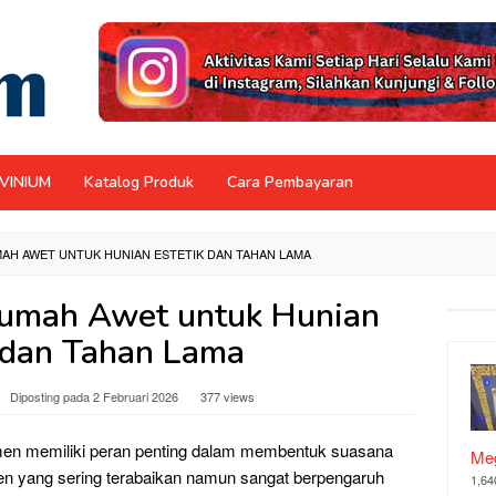
NVINIUM
Katalog Produk
Cara Pembayaran
MAH AWET UNTUK HUNIAN ESTETIK DAN TAHAN LAMA
Rumah Awet untuk Hunian
k dan Tahan Lama
Diposting pada
2 Februari 2026
377 views
lemen memiliki peran penting dalam membentuk suasana
Meg
men yang sering terabaikan namun sangat berpengaruh
1,64