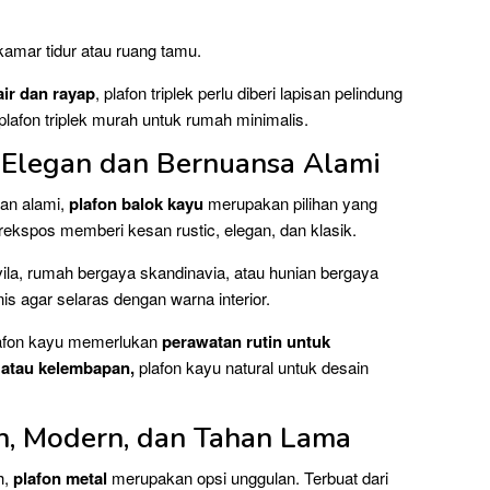
kamar tidur atau ruang tamu.
air dan rayap
, plafon triplek perlu diberi lapisan pelindung
, plafon triplek murah untuk rumah minimalis.
u Elegan dan Bernuansa Alami
an alami,
plafon balok kayu
merupakan pilihan yang
ekspos memberi kesan rustic, elegan, dan klasik.
 vila, rumah bergaya skandinavia, atau hunian bergaya
nis agar selaras dengan warna interior.
lafon kayu memerlukan
perawatan rutin untuk
 atau kelembapan,
plafon kayu natural untuk desain
oh, Modern, dan Tahan Lama
h,
plafon metal
merupakan opsi unggulan. Terbuat dari