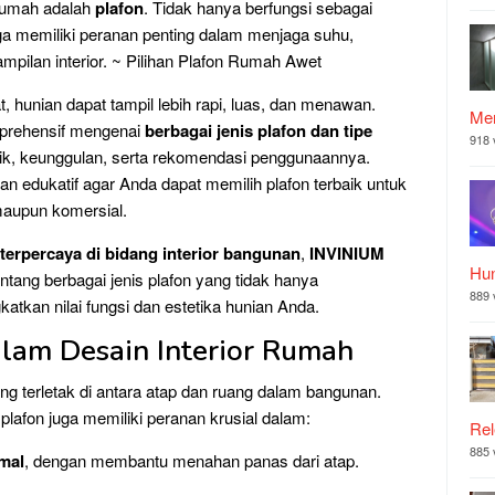
rumah adalah
plafon
. Tidak hanya berfungsi sebagai
uga memiliki peranan penting dalam menjaga suhu,
pilan interior. ~ Pilihan Plafon Rumah Awet
at, hunian dapat tampil lebih rapi, luas, dan menawan.
Mer
mprehensif mengenai
berbagai jenis plafon dan tipe
918 
tik, keunggulan, serta rekomendasi penggunaannya.
dan edukatif agar Anda dapat memilih plafon terbaik untuk
maupun komersial.
terpercaya di bidang interior bangunan
,
INVINIUM
Hu
ang berbagai jenis plafon yang tidak hanya
889 
atkan nilai fungsi dan estetika hunian Anda.
lam Desain Interior Rumah
ng terletak di antara atap dan ruang dalam bangunan.
plafon juga memiliki peranan krusial dalam:
Rel
885 
mal
, dengan membantu menahan panas dari atap.