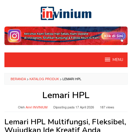
Loncat
ke
konten
MENU
BERANDA
>
KATALOG PRODUK
>
LEMARI HPL
Lemari HPL
Oleh
Amri INVINIUM
Diposting pada
17 April 2026
187 views
Lemari HPL Multifungsi, Fleksibel,
Wujudkan Ide Kreatif Anda