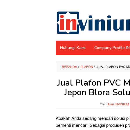
Loncat
ke
konten
Hubungi Kami
Company Profile I
BERANDA
>
PLAFON
>
JUAL PLAFON PVC M
Jual Plafon PVC M
Jepon Blora Sol
Oleh
Amri INVINIUM
Apakah Anda sedang mencari solusi plaf
berhenti mencari. Sebagai produsen pro