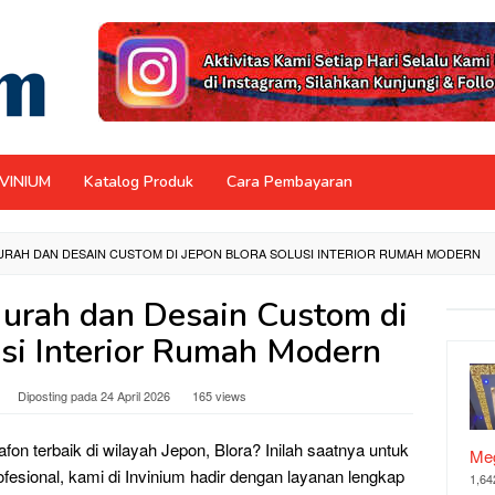
NVINIUM
Katalog Produk
Cara Pembayaran
URAH DAN DESAIN CUSTOM DI JEPON BLORA SOLUSI INTERIOR RUMAH MODERN
urah dan Desain Custom di
usi Interior Rumah Modern
Diposting pada
24 April 2026
165 views
on terbaik di wilayah Jepon, Blora? Inilah saatnya untuk
Meg
fesional, kami di Invinium hadir dengan layanan lengkap
1,64