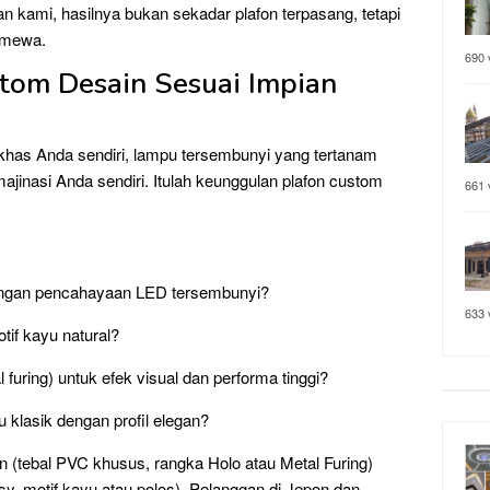
 kami, hasilnya bukan sekadar plafon terpasang, tetapi
timewa.
690 
stom Desain Sesuai Impian
khas Anda sendiri, lampu tersembunyi yang tertanam
majinasi Anda sendiri. Itulah keunggulan plafon custom
661 
 dengan pencahayaan LED tersembunyi?
633 
tif kayu natural?
uring) untuk efek visual dan performa tinggi?
u klasik dengan profil elegan?
n (tebal PVC khusus, rangka Holo atau Metal Furing)
ssy, motif kayu atau polos). Pelanggan di Jepon dan