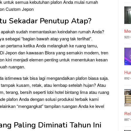
ek untuk semua kebutuhan plafon Anda mulai rumah
lafon Custom Jepon
Itu Sekadar Penutup Atap?
Mer
nda apakah sudah memantaskan keindahan rumah Anda?
920 
 sebagai “bagian bawah atap yang tak terlihat”.
san pertama ketika Anda melangkah ke ruang tamu,
. Di Jepon dan kawasan Blora yang semakin modern, tren
afon kini menjadi elemen penting untuk menentukan kesan
buah ruangan.
Hu
a istimewa tak bisa lagi mengandalkan plafon biasa saja.
892 
tampak kusam, retak, atau lembap setelah hujan? Atau
 terang, bersih seperti lobi hotel bintang lima atau ruang
de plafon Anda dengan solusi produksi terbaik kami
lainkan “mengangkat” tampilan ruangan Anda ke level
Rel
887 
ang Paling Diminati Tahun Ini