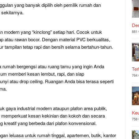
ggulan yang banyak dipilih oleh pemilik rumah dan
 sekitarnya.
Des
n modern yang “kinclong” setiap hari. Cocok untuk
881 
p atau rawan bocor. Dengan material PVC berkualitas,
ur tampilan tetap rapi dan bersih selama bertahun-tahun.
a rumah bergengsi atau ruang tamu yang ingin Anda
Ter
um memberi kesan lembut, rapi, dan siap
764 
yi atau drop ceiling. Ruangan Anda bisa terasa seperti
ima.
uk gaya industrial modern ataupun plafon area publik,
Ke
al memperkuat kesan kekinian dan kokoh dan secara
758 
 kreatif yang berbeda dari plafon konvensional.
engan leluasa untuk rumah tinggal, apartemen, butik, kantor