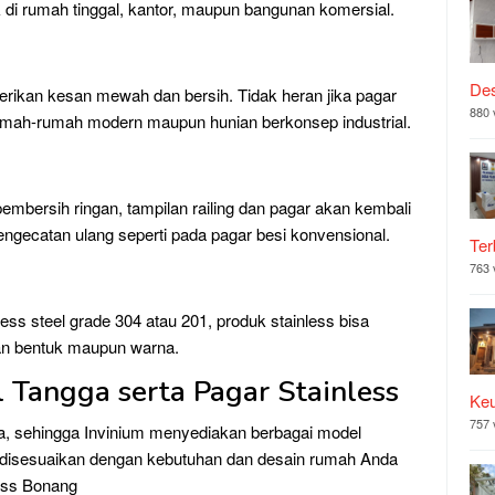
 di rumah tinggal, kantor, maupun bangunan komersial.
Des
ikan kesan mewah dan bersih. Tidak heran jika pagar
880 
i rumah-rumah modern maupun hunian berkonsep industrial.
embersih ringan, tampilan railing dan pagar akan kembali
engecatan ulang seperti pada pagar besi konvensional.
Ter
763 
ess steel grade 304 atau 201, produk stainless bisa
an bentuk maupun warna.
l Tangga serta Pagar Stainless
Ke
757 
da, sehingga Invinium menyediakan berbagai model
t disesuaikan dengan kebutuhan dan desain rumah Anda
ess Bonang