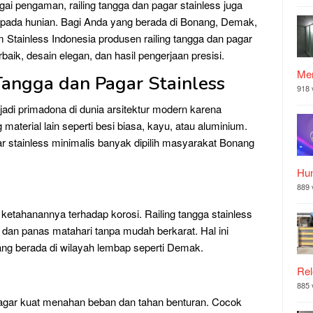
gai pengaman, railing tangga dan pagar stainless juga
da hunian. Bagi Anda yang berada di Bonang, Demak,
ium Stainless Indonesia produsen railing tangga dan pagar
rbaik, desain elegan, dan hasil pengerjaan presisi.
Mer
Tangga dan Pagar Stainless
918 
jadi primadona di dunia arsitektur modern karena
material lain seperti besi biasa, kayu, atau aluminium.
 stainless minimalis banyak dipilih masyarakat Bonang
Hu
889 
a ketahanannya terhadap korosi. Railing tangga stainless
 dan panas matahari tanpa mudah berkarat. Hal ini
ang berada di wilayah lembap seperti Demak.
Rel
885 
g agar kuat menahan beban dan tahan benturan. Cocok