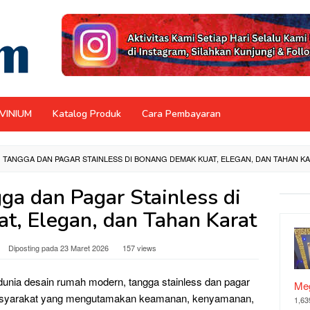
NVINIUM
Katalog Produk
Cara Pembayaran
G TANGGA DAN PAGAR STAINLESS DI BONANG DEMAK KUAT, ELEGAN, DAN TAHAN K
gga dan Pagar Stainless di
, Elegan, dan Tahan Karat
Diposting pada
23 Maret 2026
157 views
dunia desain rumah modern, tangga stainless dan pagar
Meg
a masyarakat yang mengutamakan keamanan, kenyamanan,
1,63