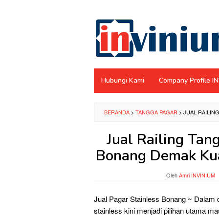
Loncat
ke
konten
Hubungi Kami
Company Profile I
BERANDA
>
TANGGA PAGAR
>
JUAL RAILIN
Jual Railing Tan
Bonang Demak Kuat
Oleh
Amri INVINIUM
Jual Pagar Stainless Bonang ~ Dalam 
stainless kini menjadi pilihan utam