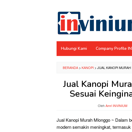
Loncat
ke
konten
Hubungi Kami
Company Profile I
BERANDA
>
KANOPI
>
JUAL KANOPI MURAH 
Jual Kanopi Mur
Sesuai Keingina
Oleh
Amri INVINIUM
Jual Kanopi Murah Mlonggo ~ Dalam be
modern semakin meningkat, termasuk 