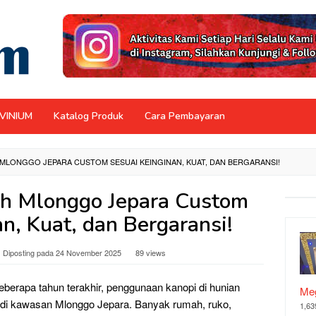
NVINIUM
Katalog Produk
Cara Pembayaran
MLONGGO JEPARA CUSTOM SESUAI KEINGINAN, KUAT, DAN BERGARANSI!
ah Mlonggo Jepara Custom
n, Kuat, dan Bergaransi!
Diposting pada
24 November 2025
89 views
berapa tahun terakhir, penggunaan kanopi di hunian
Meg
di kawasan Mlonggo Jepara. Banyak rumah, ruko,
1,63