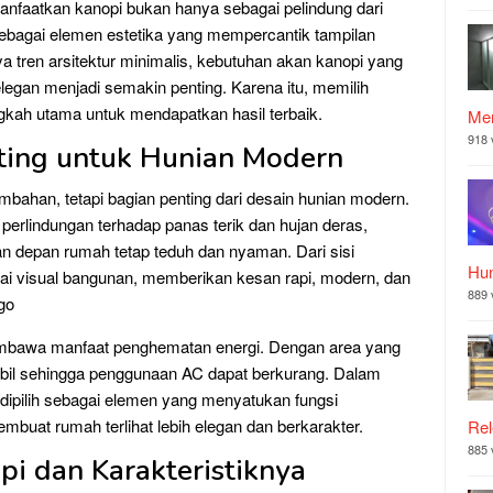
nfaatkan kanopi bukan hanya sebagai pelindung dari
 sebagai elemen estetika yang mempercantik tampilan
 tren arsitektur minimalis, kebutuhan akan kanopi yang
elegan menjadi semakin penting. Karena itu, memilih
ngkah utama untuk mendapatkan hasil terbaik.
Mer
918 
ting untuk Hunian Modern
mbahan, tetapi bagian penting dari desain hunian modern.
perlindungan terhadap panas terik dan hujan deras,
ian depan rumah tetap teduh dan nyaman. Dari sisi
Hu
ilai visual bangunan, memberikan kesan rapi, modern, dan
889 
go
membawa manfaat penghematan energi. Dengan area yang
stabil sehingga penggunaan AC dapat berkurang. Dalam
g dipilih sebagai elemen yang menyatukan fungsi
mbuat rumah terlihat lebih elegan dan berkarakter.
Rel
885 
i dan Karakteristiknya