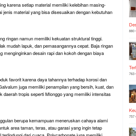
ing karena setiap material memiliki kelebihan masing-
 jenis material yang bisa disesuaikan dengan kebutuhan
Des
880 
ng ringan namun memiliki kekuatan struktural tinggi.
 tidak mudah lapuk, dan pemasangannya cepat. Baja ringan
g menginginkan desain rapi dan kokoh dengan biaya
Ter
763 
oduk favorit karena daya tahannya terhadap korosi dan
 Galvalum juga memiliki penampilan yang bersih, kuat, dan
 daerah tropis seperti Mlonggo yang memiliki intensitas
Ke
757 
nggulan berupa kemampuan meneruskan cahaya alami
 untuk area taman, teras, atau garasi yang ingin tetap
erlindungi dari cuaca. Polycarbonate juga memiliki