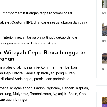
PL
mempercantik ruangan tanpa renovasi besar.
690 
 Cabinet Custom HPL
dirancang sesuai ukuran dan gaya
n interior mewah tanpa biaya tinggi, cukup dengan
660 
n dengan selera dan kebutuhan Anda.
h Wilayah Cepu Blora hingga ke
urahan
n profesional, Invinium berkomitmen memberikan
631 
yah
Cepu Blora
. Kami siap melayani pengukuran,
 lokasi Anda cepat, presisi, dan profesional.
bagai wilayah seperti Gadon, Ngloram, Cabean, Kapuan,
Mernung, Mulyorejo, Tambakromo, Nglanjuk, Balun, Cepu,
 kawasan lainnya
.