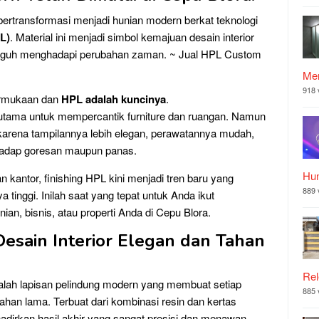
bertransformasi menjadi hunian modern berkat teknologi
L)
. Material ini menjadi simbol kemajuan desain interior
tangguh menghadapi perubahan zaman. ~ Jual HPL Custom
Mer
918 
permukaan dan
HPL adalah kuncinya
.
n utama untuk mempercantik furniture dan ruangan. Namun
karena tampilannya lebih elegan, perawatannya mudah,
rhadap goresan maupun panas.
Hu
kantor, finishing HPL kini menjadi tren baru yang
889 
inggi. Inilah saat yang tepat untuk Anda ikut
ian, bisnis, atau properti Anda di Cepu Blora.
Desain Interior Elegan dan Tahan
Rel
lah lapisan pelindung modern yang membuat setiap
885 
tahan lama. Terbuat dari kombinasi resin dan kertas
adirkan hasil akhir yang sangat presisi dan menawan.