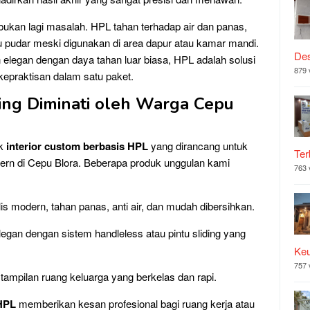
bukan lagi masalah. HPL tahan terhadap air dan panas,
 pudar meski digunakan di area dapur atau kamar mandi.
Des
elegan dengan daya tahan luar biasa, HPL adalah solusi
879 
epraktisan dalam satu paket.
ing Diminati oleh Warga Cepu
uk
interior custom berbasis HPL
yang dirancang untuk
Ter
n di Cepu Blora. Beberapa produk unggulan kami
763 
s modern, tahan panas, anti air, dan mudah dibersihkan.
legan dengan sistem handleless atau pintu sliding yang
Ke
757 
ampilan ruang keluarga yang berkelas dan rapi.
HPL
memberikan kesan profesional bagi ruang kerja atau