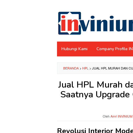
Loncat
ke
konten
Hubungi Kami
Company Profile I
BERANDA
>
HPL
>
JUAL HPL MURAH DAN CU
Jual HPL Murah da
Saatnya Upgrade 
Oleh
Amri INVINIUM
Revolusi Interior Mode