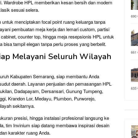
hari. Wardrobe HPL memberikan kesan bersih dan modern
lasik sesuai selera.
690 
 untuk menciptakan focal point ruang keluarga tanpa
ayani pembuatan meja kerja dan lemari custom, partisi
cabinet, counter top, hingga meja resepsionis HPL untuk
bisa tampil elegan tanpa perlu proses yang berbelit.
661 
iap Melayani Seluruh Wilayah
h Suruh Kabupaten Semarang, siap membantu Anda
ap sudut daerah. Layanan penjualan dan pemasangan HPL
633 
Cukilan, Dadapayam, Dersansari, Gunung Tumpeng,
nggi, Krandon Lor, Medayu, Plumbon, Purworejo,
layah sekitarnya.
uran presisi, hingga instalasi profesional langsung ke
da, tim Invinium siap datang membawa inspirasi desain
dan karakter ruang Anda.