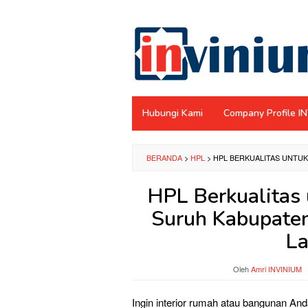
Loncat
ke
konten
Hubungi Kami
Company Profile I
BERANDA
>
HPL
>
HPL BERKUALITAS UNTU
HPL Berkualitas 
Suruh Kabupate
La
Oleh
Amri INVINIUM
Ingin interior rumah atau bangunan And