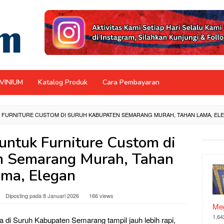
NVINIUM
Katalog Produk
Cara Pembayaran
K FURNITURE CUSTOM DI SURUH KABUPATEN SEMARANG MURAH, TAHAN LAMA, EL
untuk Furniture Custom di
n Semarang Murah, Tahan
ma, Elegan
Diposting pada
8 Januari 2026
166 views
Meg
1,64
a di Suruh Kabupaten Semarang tampil jauh lebih rapi,