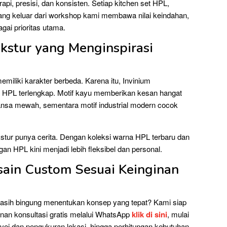
pi, presisi, dan konsisten. Setiap kitchen set HPL,
ang keluar dari workshop kami membawa nilai keindahan,
gai prioritas utama.
kstur yang Menginspirasi
liki karakter berbeda. Karena itu, Invinium
r HPL terlengkap. Motif kayu memberikan kesan hangat
nsa mewah, sementara motif industrial modern cocok
kstur punya cerita. Dengan koleksi warna HPL terbaru dan
an HPL kini menjadi lebih fleksibel dan personal.
esain Custom Sesuai Keinginan
u masih bingung menentukan konsep yang tepat? Kami siap
an konsultasi gratis melalui WhatsApp
klik di sini
, mulai
urvei dan pengukuran lokasi, hingga perhitungan kebutuhan