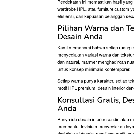
Pendekatan ini memastikan hasil yang ra
wardrobe HPL, atau furniture custom y
efisiensi, dan kepuasan pelanggan seba
Pilihan Warna dan Te
Desain Anda
Kami memahami bahwa setiap ruang memi
menyediakan variasi warna dan tekstu
dan natural, marmer menghadirkan nua
untuk konsep minimalis kontemporer.
Setiap warna punya karakter, setiap te
motif HPL premium, desain interior deng
Konsultasi Gratis, D
Anda
Punya ide desain interior sendiri ata
membantu. Invinium menyediakan layan
dari diskusi desain, pemilihan motif, s