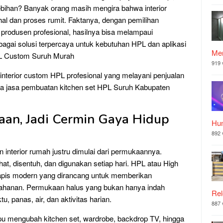
ebihan? Banyak orang masih mengira bahwa interior
al dan proses rumit. Faktanya, dengan pemilihan
h produsen profesional, hasilnya bisa melampaui
ebagai solusi terpercaya untuk kebutuhan HPL dan aplikasi
Mer
 HPL Custom Suruh Murah
919 
nterior custom HPL profesional yang melayani penjualan
a jasa pembuatan kitchen set HPL Suruh Kabupaten
aan, Jadi Cermin Gaya Hidup
Hu
892 
 interior rumah justru dimulai dari permukaannya.
hat, disentuh, dan digunakan setiap hari. HPL atau High
lapis modern yang dirancang untuk memberikan
etahanan. Permukaan halus yang bukan hanya indah
Rel
tu, panas, air, dan aktivitas harian.
887 
u mengubah kitchen set, wardrobe, backdrop TV, hingga