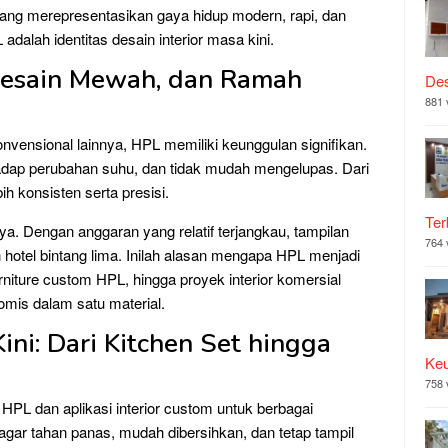
 yang merepresentasikan gaya hidup modern, rapi, dan
adalah identitas desain interior masa kini.
 Desain Mewah, dan Ramah
Des
881 
onvensional lainnya, HPL memiliki keunggulan signifikan.
rhadap perubahan suhu, dan tidak mudah mengelupas. Dari
bih konsisten serta presisi.
Ter
aya. Dengan anggaran yang relatif terjangkau, tampilan
764 
n hotel bintang lima. Inilah alasan mengapa HPL menjadi
rniture custom HPL, hingga proyek interior komersial
omis dalam satu material.
Kini: Dari Kitchen Set hingga
Ke
758 
PL dan aplikasi interior custom untuk berbagai
agar tahan panas, mudah dibersihkan, dan tetap tampil