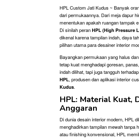
HPL Custom Jati Kudus ~ Banyak orang 
dari permukaannya. Dari meja dapur hin
menentukan apakah ruangan tampak ele
Di sinilah peran
HPL (High Pressure L
dikenal karena tampilan indah, daya ta
pilihan utama para desainer interior mo
Bayangkan permukaan yang halus dan
tetap kuat menghadapi goresan, pana
indah dilihat, tapi juga tangguh terhad
HPL
, produsen dan aplikasi interior c
Kudus
.
HPL: Material Kuat,
Anggaran
Di dunia desain interior modern, HPL di
menghadirkan tampilan mewah tanpa h
atau finishing konvensional, HPL memili