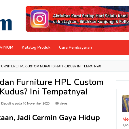
NVINIUM
Katalog Produk
Cara Pembayaran
FURNITURE HPL CUSTOM MURAH DI JATI KUDUS? INI TEMPATNYA!
t dan Furniture HPL Custom
 Kudus? Ini Tempatnya!
Diposting pada
10 November 2025
89 views
aan, Jadi Cermin Gaya Hidup
Meg
1,65