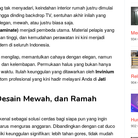
tak menyadari, keindahan interior rumah justru dimulai
gga dinding backdrop TV, sentuhan akhir inilah yang
gan, mewah, atau justru biasa saja.
aminate)
menjadi pembeda utama. Material pelapis yang
Mer
han tinggi, dan kemudahan perawatan ini kini menjadi
934 
dern di seluruh Indonesia.
 mengilap, memantulkan cahaya dengan elegan, namun
s, dan kelembapan. Permukaan halus yang bukan hanya
ap waktu. Itulah keunggulan yang ditawarkan oleh
Invinium
Rel
ustom profesional yang kini hadir melayani Anda di
Jati
904 
 Desain Mewah, dan Ramah
kenal sebagai solusi cerdas bagi siapa pun yang ingin
Hu
arus menguras anggaran. Dibandingkan dengan cat duco
902 
ki keunggulan signifikan: lebih tahan gores, tidak mudah