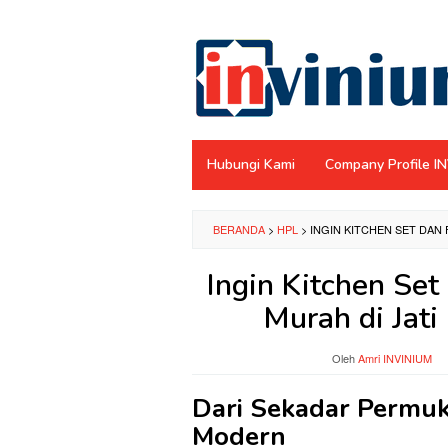
Loncat
ke
konten
Hubungi Kami
Company Profile I
BERANDA
>
HPL
>
INGIN KITCHEN SET DAN 
Ingin Kitchen Se
Murah di Jati
Oleh
Amri INVINIUM
Dari Sekadar Permuk
Modern