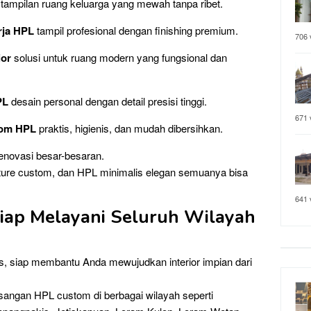
ampilan ruang keluarga yang mewah tanpa ribet.
rja HPL
tampil profesional dengan finishing premium.
706 
ior
solusi untuk ruang modern yang fungsional dan
PL
desain personal dengan detail presisi tinggi.
671 
tom HPL
praktis, higienis, dan mudah dibersihkan.
renovasi besar-besaran.
iture custom, dan HPL minimalis elegan semuanya bisa
641 
iap Melayani Seluruh Wilayah
us, siap membantu Anda mewujudkan interior impian dari
sangan HPL custom di berbagai wilayah seperti