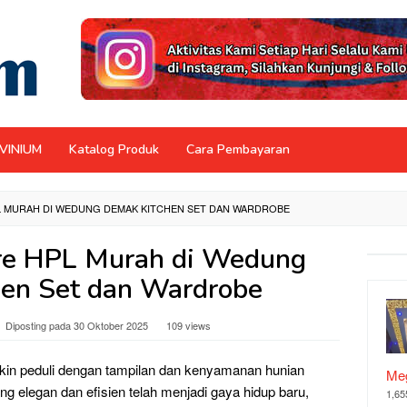
NVINIUM
Katalog Produk
Cara Pembayaran
 MURAH DI WEDUNG DEMAK KITCHEN SET DAN WARDROBE
re HPL Murah di Wedung
en Set dan Wardrobe
Diposting pada
30 Oktober 2025
109 views
n peduli dengan tampilan dan kenyamanan hunian
Meg
ng elegan dan efisien telah menjadi gaya hidup baru,
1,65