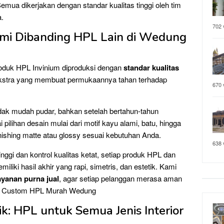
 Semua dikerjakan dengan standar kualitas tinggi oleh tim
.
702 
mi Dibanding HPL Lain di Wedung
oduk HPL Invinium diproduksi dengan
standar kualitas
g ekstra yang membuat permukaannya tahan terhadap
670 
tidak mudah pudar, bahkan setelah bertahun-tahun
ilihan desain mulai dari motif kayu alami, batu, hingga
nishing matte atau glossy sesuai kebutuhan Anda.
638 
ggi dan kontrol kualitas ketat, setiap produk HPL dan
iliki hasil akhir yang rapi, simetris, dan estetik. Kami
ayanan purna jual
, agar setiap pelanggan merasa aman
. ~ Custom HPL Murah Wedung
k: HPL untuk Semua Jenis Interior