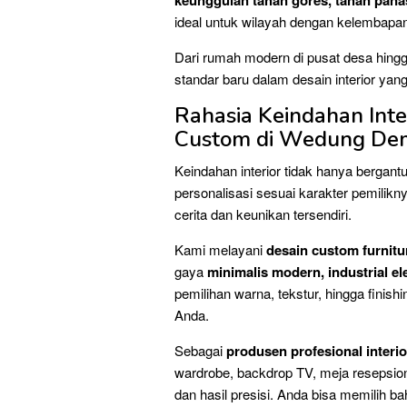
keunggulan tahan gores, tahan panas,
ideal untuk wilayah dengan kelembapan
Dari rumah modern di pusat desa hingga 
standar baru dalam desain interior yang
Rahasia Keindahan Inte
Custom di Wedung De
Keindahan interior tidak hanya bergantu
personalisasi sesuai karakter pemilik
cerita dan keunikan tersendiri.
Kami melayani
desain custom furnitu
gaya
minimalis modern, industrial e
pemilihan warna, tekstur, hingga finish
Anda.
Sebagai
produsen profesional interi
wardrobe, backdrop TV, meja resepsionis
dan hasil presisi. Anda bisa memilih ba