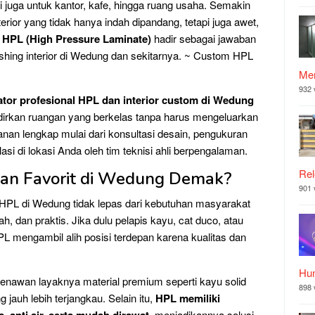
i juga untuk kantor, kafe, hingga ruang usaha. Semakin
erior yang tidak hanya indah dipandang, tetapi juga awet,
h
HPL (High Pressure Laminate)
hadir sebagai jawaban
ishing interior di Wedung dan sekitarnya. ~ Custom HPL
Mer
932 
ator profesional HPL dan interior custom di Wedung
irkan ruangan yang berkelas tanpa harus mengeluarkan
anan lengkap mulai dari konsultasi desain, pengukuran
alasi di lokasi Anda oleh tim teknisi ahli berpengalaman.
Rel
han Favorit di Wedung Demak?
901 
L di Wedung tidak lepas dari kebutuhan masyarakat
h, dan praktis. Jika dulu pelapis kayu, cat duco, atau
HPL mengambil alih posisi terdepan karena kualitas dan
Hu
awan layaknya material premium seperti kayu solid
898 
auh lebih terjangkau. Selain itu,
HPL memiliki
, menjadikannya solusi