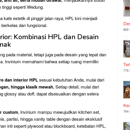
 anti air, serta mudah dirawat
 tinggi seperti Wedung.
kafe estetik di pinggir jalan raya, HPL kini menjadi
Des
 berkelas dan fungsional.
892 
rior: Kombinasi HPL dan Desain
mak
ng pada material, tetapi juga pada desain yang tepat dan
nya. Invinium memahami bahwa setiap ruang memiliki
Ter
776 
re dan interior HPL
sesuai kebutuhan Anda, mulai dari
legan, hingga klasik mewah.
Setiap detail, mulai dari
ing glossy atau doff, dapat disesuaikan dengan selera
Ke
or custom
, Invinium mampu mewujudkan kitchen set,
764 
, partisi, hingga vanity table dengan desain eksklusif
han inti seperti plywood atau blockboard, ketebalan HPL,