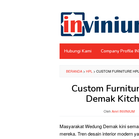
Loncat
ke
konten
Hubungi Kami
Company Profile I
BERANDA
>
HPL
>
CUSTOM FURNITURE HPL
Custom Furnitu
Demak Kitch
Oleh
Amri INVINIUM
Masyarakat Wedung Demak kini semaki
mereka. Tren desain interior modern ya