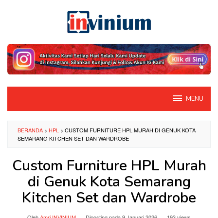
Loncat
ke
konten
MENU
BERANDA
>
HPL
>
CUSTOM FURNITURE HPL MURAH DI GENUK KOTA
SEMARANG KITCHEN SET DAN WARDROBE
Custom Furniture HPL Murah
di Genuk Kota Semarang
Kitchen Set dan Wardrobe
Oleh
Amri INVINIUM
Diposting pada
9 Januari 2026
193 views