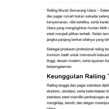
Railing Murah Semarang Utara ~ Dalam
dan pagar rumah bukan sekadar peleng
kenyamanan, nilai estetika, serta kar
Utara yang menginginkan hunian lebih a
steel menjadi pilihan terbaik. Selain 
jangka panjang berkat sifatnya yang t
Sebagai produsen profesional railing ta
Invinium hadir untuk memenuhi kebutu
tinggi, desain modern, serta layanan ins
berpengalaman.
Keunggulan Railing 
Railing tangga dan pagar stainless di
ekstrem, oksidasi, serta kelembaban li
stainless steel memiliki perlindungan a
mengkilap, bersih, dan elegan meskip
Utara