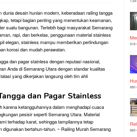
1,64
 dunia desain hunian modern, keberadaan railing tangga
kap, tetapi bagian penting yang menentukan keamanan,
akter suatu bangunan. Terlebih bagi masyarakat Semarang
man, rapi, dan berkelas, penggunaan material stainless
Mer
tampil elegan, stainless mampu memberikan perlindungan
918 
ahan korosi dan mudah perawatan.
ngga dan pagar stainless dengan reputasi nasional,
han Anda di Semarang Utara dengan standar kualitas
talasi yang dikerjakan langsung oleh tim ahli
Hu
890 
Tangga dan Pagar Stainless
pilih karena ketangguhannya dalam menghadapi cuaca
ngkungan pesisir seperti Semarang Utara. Material
lami terhadap karat, sehingga tampilannya tetap
Rel
un digunakan bertahun-tahun. ~ Railing Murah Semarang
885 