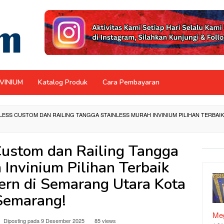
NVINIUM
Katalog Produk
Cara Pembayaran
LESS CUSTOM DAN RAILING TANGGA STAINLESS MURAH INVINIUM PILIHAN TERB
Custom dan Railing Tangga
 Invinium Pilihan Terbaik
rn di Semarang Utara Kota
Semarang!
Meg
Diposting pada
9 Desember 2025
85 views