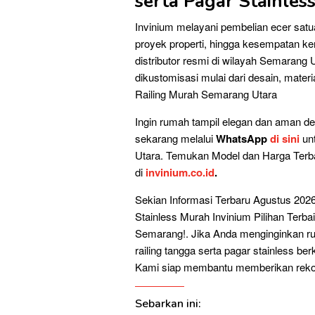
serta Pagar Stainles
Invinium melayani pembelian ecer sat
proyek properti, hingga kesempatan ke
distributor resmi di wilayah Semarang
dikustomisasi mulai dari desain, materi
Railing Murah Semarang Utara
Ingin rumah tampil elegan dan aman den
sekarang melalui
WhatsApp
di sini
unt
Utara. Temukan Model dan Harga Terbai
di
invinium.co.id
.
Sekian Informasi Terbaru Agustus 202
Stainless Murah Invinium Pilihan Ter
Semarang!. Jika Anda menginginkan rum
railing tangga serta pagar stainless ber
Kami siap membantu memberikan rekomen
Sebarkan ini: