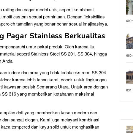
 railing dan pagar model unik, seperti kombinasi
u motif custom sesuai permintaan. Dengan fleksibilitas
690 
peroleh tampilan yang benar-benar sesuai imajinasinya.
ng Pagar Stainless Berkualitas
 mempengaruhi umur pakai produk. Oleh karena itu,
material seperti Stainless Steel SS 201, SS 304, hingga
660 
n Anda.
an indoor dan area yang tidak terlalu ekstrem. SS 304
utdoor karena lebih tahan karat, cocok untuk lingkungan
rti kawasan pesisir Semarang Utara. Untuk area dengan
631 
kan SS 316 yang memberikan ketahanan maksimal
ih tampilan doff yang memberikan kesan modern dan
 dan sangat elegan. Kami juga melayani kombinasi
i kaca tempered dan kayu solid untuk menghasilkan