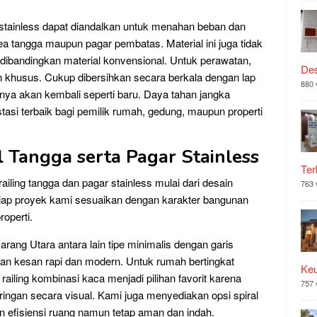
 stainless dapat diandalkan untuk menahan beban dan
ea tangga maupun pagar pembatas. Material ini juga tidak
l dibandingkan material konvensional. Untuk perawatan,
Des
n khusus. Cukup dibersihkan secara berkala dengan lap
880 
nnya akan kembali seperti baru. Daya tahan jangka
si terbaik bagi pemilik rumah, gedung, maupun properti
l Tangga serta Pagar Stainless
Ter
ailing tangga dan pagar stainless mulai dari desain
763 
tiap proyek kami sesuaikan dengan karakter bangunan
roperti.
arang Utara antara lain tipe minimalis dengan garis
ikan kesan rapi dan modern. Untuk rumah bertingkat
Ke
ailing kombinasi kaca menjadi pilihan favorit karena
757 
ngan secara visual. Kami juga menyediakan opsi spiral
 efisiensi ruang namun tetap aman dan indah.