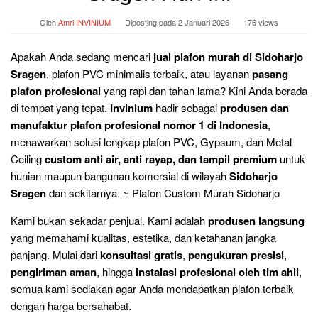
Oleh
Amri INVINIUM
Diposting pada
2 Januari 2026
176 views
Apakah Anda sedang mencari
jual plafon murah di Sidoharjo
Sragen
, plafon PVC minimalis terbaik, atau layanan
pasang
plafon profesional
yang rapi dan tahan lama? Kini Anda berada
di tempat yang tepat.
Invinium
hadir sebagai
produsen dan
manufaktur plafon profesional nomor 1 di Indonesia
,
menawarkan solusi lengkap plafon PVC, Gypsum, dan Metal
Ceiling
custom anti air, anti rayap, dan tampil premium
untuk
hunian maupun bangunan komersial di wilayah
Sidoharjo
Sragen
dan sekitarnya. ~ Plafon Custom Murah Sidoharjo
Kami bukan sekadar penjual. Kami adalah
produsen langsung
yang memahami kualitas, estetika, dan ketahanan jangka
panjang. Mulai dari
konsultasi gratis
,
pengukuran presisi
,
pengiriman aman
, hingga
instalasi profesional oleh tim ahli
,
semua kami sediakan agar Anda mendapatkan plafon terbaik
dengan harga bersahabat.