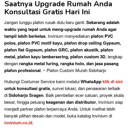
Saatnya Upgrade Rumah Anda
Konsultasi Gratis Hari Ini
Jangan tunggu plafon rusak dulu baru ganti.
Sekarang adalah
waktu yang tepat untuk meng-upgrade rumah Anda agar
tampil lebih berkelas
. Invinium menyediakan
plafon PVC
polos, plafon PVC motif kayu, plafon drop ceiling Gypsum,
plafon flat Gypsum, plafon GRC, plafon akustik, plafon
metal, plafon kayu lambersering, plafon custom 3D
, lengkap
dengan
rangka metal furing, rangka holo, dan jasa pasang
plafon profesional
. ~ Plafon Custom Murah Sidoharjo
Hubungi Costumer Service kami melalui
WhatsApp
klik di sini
untuk konsultasi gratis
, survei lokasi, dan penawaran terbaik
di
Sidoharjo Sragen
. Baik pembelian ecer satuan, proyek skala
besar, hingga peluang
keagenan dan distributor
, Invinium siap
menjadi partner plafon terpercaya Anda. Untuk melihat lebih
banyak pilihan desain dan model, buka katalog Invinium di
invinium.co.id
.