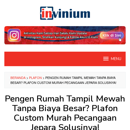
Loncat
ke
konten
MENU
BERANDA
>
PLAFON
>
PENGEN RUMAH TAMPIL MEWAH TANPA BIAYA
BESAR? PLAFON CUSTOM MURAH PECANGAAN JEPARA SOLUSINYA!
Pengen Rumah Tampil Mewah
Tanpa Biaya Besar? Plafon
Custom Murah Pecangaan
Jepara Solusinya!