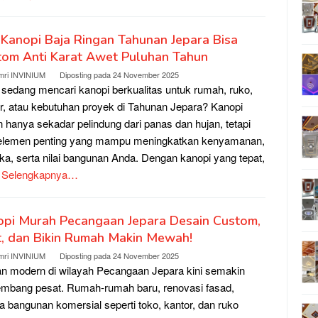
 Kanopi Baja Ringan Tahunan Jepara Bisa
tom Anti Karat Awet Puluhan Tahun
mri INVINIUM
Diposting pada
24 November 2025
sedang mencari kanopi berkualitas untuk rumah, ruko,
r, atau kebutuhan proyek di Tahunan Jepara? Kanopi
 hanya sekadar pelindung dari panas dan hujan, tetapi
 elemen penting yang mampu meningkatkan kenyamanan,
ika, serta nilai bangunan Anda. Dengan kanopi yang tepat,
 Selengkapnya…
opi Murah Pecangaan Jepara Desain Custom,
t, dan Bikin Rumah Makin Mewah!
mri INVINIUM
Diposting pada
24 November 2025
n modern di wilayah Pecangaan Jepara kini semakin
mbang pesat. Rumah-rumah baru, renovasi fasad,
a bangunan komersial seperti toko, kantor, dan ruko