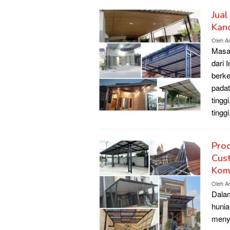
Jua
Kano
Oleh
A
Masal
dari 
berk
padat
tingg
tingg
Prod
Cust
Komp
Oleh
A
Dalam
hunia
menya