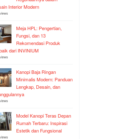
ain Interior Modern
views
Meja HPL: Pengertian,
Fungsi, dan 13
Rekomendasi Produk
baik dari INVINIUM
views
Kanopi Baja Ringan
Minimalis Modern: Panduan
Lengkap, Desain, dan
unggulannya
views
Model Kanopi Teras Depan
Rumah Terbaru: Inspirasi
Estetik dan Fungsional
views