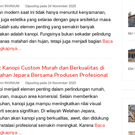
mri INVINIUM
Diposting pada
24 November 2025
n modern saat ini tidak hanya menuntut kenyamanan,
i juga estetika yang selaras dengan gaya arsitektur masa
 Salah satu elemen penting yang semakin banyak
akan adalah kanopi. Fungsinya bukan sekadar pelindung
661 
panas matahari dan hujan, tetapi juga menjadi bagian
Baca
ngkapnya…
 Kanopi Custom Murah dan Berkualitas di
634 
ahan Jepara Bersama Produsen Profesional
mri INVINIUM
Diposting pada
24 November 2025
i menjadi elemen penting dalam perlindungan rumah,
nan, maupun area komersial. Selain memberikan
uhan, kanopi juga mampu meningkatkan nilai visual
rti secara signifikan. Di wilayah Welahan Jepara,
uhan akan kanopi yang berkualitas, awet, dan didukung
instalasi profesional semakin meningkat. Karena
Baca
ngkapnya…