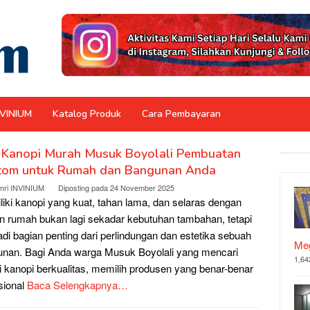
NVINIUM
Katalog Produk
Cara Pembayaran
i Kanopi Murah Musuk Boyolali Pembuatan
tom untuk Rumah dan Bangunan Anda
mri INVINIUM
Diposting pada
24 November 2025
iki kanopi yang kuat, tahan lama, dan selaras dengan
n rumah bukan lagi sekadar kebutuhan tambahan, tetapi
di bagian penting dari perlindungan dan estetika sebuah
Meg
nan. Bagi Anda warga Musuk Boyolali yang mencari
1,64
i kanopi berkualitas, memilih produsen yang benar-benar
sional
Baca Selengkapnya…