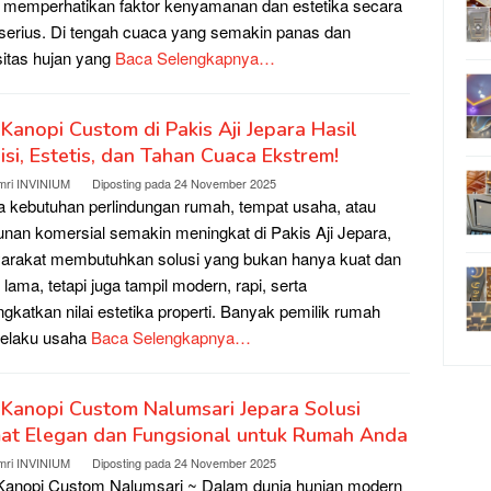
 memperhatikan faktor kenyamanan dan estetika secara
 serius. Di tengah cuaca yang semakin panas dan
sitas hujan yang
Baca Selengkapnya…
 Kanopi Custom di Pakis Aji Jepara Hasil
isi, Estetis, dan Tahan Cuaca Ekstrem!
mri INVINIUM
Diposting pada
24 November 2025
a kebutuhan perlindungan rumah, tempat usaha, atau
nan komersial semakin meningkat di Pakis Aji Jepara,
arakat membutuhkan solusi yang bukan hanya kuat dan
 lama, tetapi juga tampil modern, rapi, serta
gkatkan nilai estetika properti. Banyak pemilik rumah
pelaku usaha
Baca Selengkapnya…
 Kanopi Custom Nalumsari Jepara Solusi
at Elegan dan Fungsional untuk Rumah Anda
mri INVINIUM
Diposting pada
24 November 2025
Kanopi Custom Nalumsari ~ Dalam dunia hunian modern