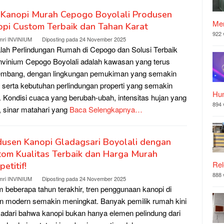
l Kanopi Murah Cepogo Boyolali Produsen
Mer
pi Custom Terbaik dan Tahan Karat
922 
mri INVINIUM
Diposting pada
24 November 2025
ah Perlindungan Rumah di Cepogo dan Solusi Terbaik
Invinium Cepogo Boyolali adalah kawasan yang terus
embang, dengan lingkungan pemukiman yang semakin
 serta kebutuhan perlindungan properti yang semakin
Hu
i. Kondisi cuaca yang berubah-ubah, intensitas hujan yang
894 
i, sinar matahari yang
Baca Selengkapnya…
usen Kanopi Gladagsari Boyolali dengan
om Kualitas Terbaik dan Harga Murah
Rel
etitif!
888 
mri INVINIUM
Diposting pada
24 November 2025
 beberapa tahun terakhir, tren penggunaan kanopi di
n modern semakin meningkat. Banyak pemilik rumah kini
dari bahwa kanopi bukan hanya elemen pelindung dari