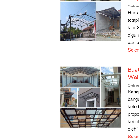
Oleh
A
Hunia
tetap
kini.
digun
dari 
Sele
Buat
Wel
Oleh
A
Kanop
bangu
keted
prope
kebut
oleh 
Sele