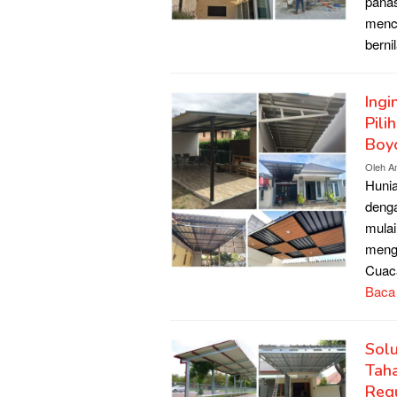
panas
menci
berni
Ingi
Pili
Boyo
Oleh
A
Hunia
denga
mulai
meng
Cuaca
Baca
Solu
Taha
Req