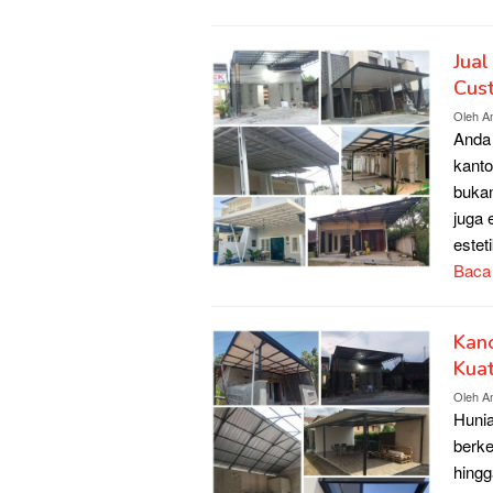
Jual
Cus
Oleh
A
Anda 
kanto
bukan
juga
estet
Baca
Kan
Kua
Oleh
A
Hunia
berke
hingg