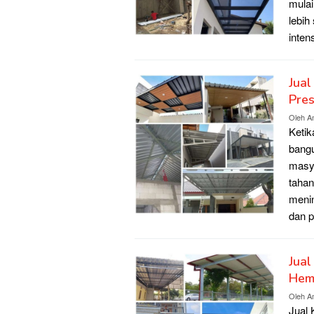
mulai
lebih
inten
Jual
Pres
Oleh
A
Ketik
bangu
masy
tahan
menin
dan 
Jual
Hem
Oleh
A
Jual 