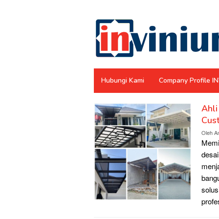
Loncat
ke
konten
Hubungi Kami
Company Profile I
Ahl
INVINIUM
Cus
Oleh
A
Memil
desai
menja
bangu
solus
profe