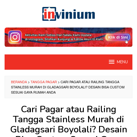
Loncat
ke
konten
MENU
BERANDA
>
TANGGA PAGAR
>
CARI PAGAR ATAU RAILING TANGGA
STAINLESS MURAH DI GLADAGSARI BOYOLALI? DESAIN BISA CUSTOM
SESUAI GAYA RUMAH ANDA
Cari Pagar atau Railing
Tangga Stainless Murah di
Gladagsari Boyolali? Desain