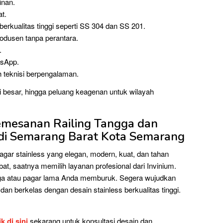
inan.
at.
erkualitas tinggi seperti SS 304 dan SS 201.
rodusen tanpa perantara.
.
tsApp.
eh teknisi berpengalaman.
i besar, hingga peluang keagenan untuk wilayah
emesanan Railing Tangga dan
 di Semarang Barat Kota Semarang
ar stainless yang elegan, modern, kuat, dan tahan
t, saatnya memilih layanan profesional dari Invinium.
ga atau pagar lama Anda memburuk. Segera wujudkan
n berkelas dengan desain stainless berkualitas tinggi.
ik di sini
sekarang untuk konsultasi desain dan