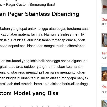
n. ~ Pagar Custom Semarang Barat
n Pagar Stainless Dibanding
Des
892 
ahan yang tepat untuk tangga atau pagar, terutama saat
ayu, atau material lainnya. Namun, stainless memiliki
n lain. Stainless jauh lebih tahan terhadap cuaca, tidak
opos seperti besi biasa, dan sangat mudah dibersihkan
Ter
776 
uatan struktural yang lebih baik sehingga cocok digunakan
ingkat, atau area outdoor yang memerlukan keamanan
 panjang, stainless menjadi pilihan paling menguntungkan
elegan hingga puluhan tahun. Inilah alasan mengapa banyak
indah dari material lama ke stainless berkualitas tinggi.
Ke
ustom Model yang Bisa
764 