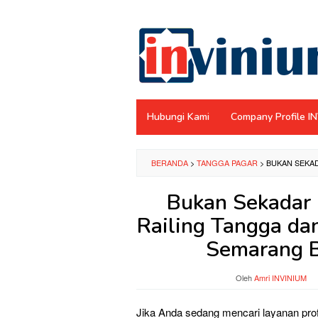
Loncat
ke
konten
Hubungi Kami
Company Profile I
BERANDA
>
TANGGA PAGAR
>
BUKAN SEKAD
Bukan Sekadar 
Railing Tangga da
Semarang B
Oleh
Amri INVINIUM
Jika Anda sedang mencari layanan pro