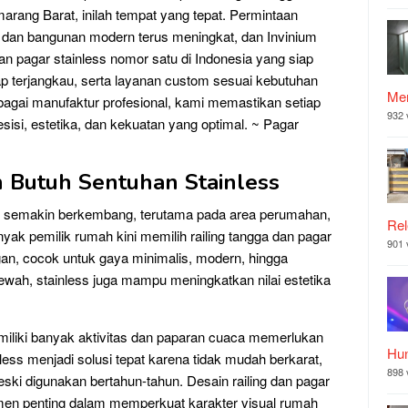
emarang Barat, inilah tempat yang tepat. Permintaan
h dan bangunan modern terus meningkat, dan Invinium
dan pagar stainless nomor satu di Indonesia yang siap
ap terjangkau, serta layanan custom sesuai kebutuhan
Mer
gai manufaktur profesional, kami memastikan setiap
932 
sisi, estetika, dan kekuatan yang optimal. ~ Pagar
Butuh Sentuhan Stainless
t semakin berkembang, terutama pada area perumahan,
Rel
ak pemilik rumah kini memilih railing tangga dan pagar
901 
gan, cocok untuk gaya minimalis, modern, hingga
ewah, stainless juga mampu meningkatkan nilai estetika
liki banyak aktivitas dan paparan cuaca memerlukan
Hu
less menjadi solusi tepat karena tidak mudah berkarat,
898 
ski digunakan bertahun-tahun. Desain railing dan pagar
emen penting dalam memperkuat karakter visual rumah