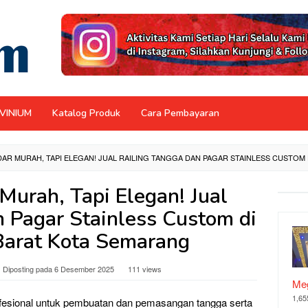
NVINIUM
Katalog Produk
Cara Pembayaran
AR MURAH, TAPI ELEGAN! JUAL RAILING TANGGA DAN PAGAR STAINLESS CUSTO
Murah, Tapi Elegan! Jual
n Pagar Stainless Custom di
arat Kota Semarang
Diposting pada
6 Desember 2025
111 views
Meg
1,65
fesional untuk pembuatan dan pemasangan tangga serta