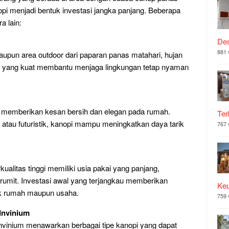
pi menjadi bentuk investasi jangka panjang. Beberapa
 lain:
Des
881 
aupun area outdoor dari paparan panas matahari, hujan
tur yang kuat membantu menjaga lingkungan tetap nyaman
 memberikan kesan bersih dan elegan pada rumah.
Ter
, atau futuristik, kanopi mampu meningkatkan daya tarik
767 
ualitas tinggi memiliki usia pakai yang panjang,
rumit. Investasi awal yang terjangkau memberikan
Ke
ik rumah maupun usaha.
759 
 Invinium
Invinium menawarkan berbagai tipe kanopi yang dapat