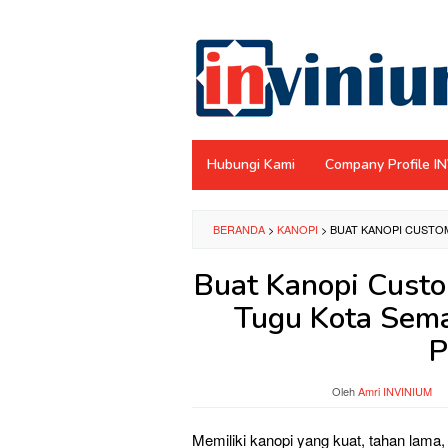
Loncat
ke
konten
Hubungi Kami
Company Profile I
BERANDA
>
KANOPI
>
BUAT KANOPI CUSTO
Buat Kanopi Custo
Tugu Kota Sem
P
Oleh
Amri INVINIUM
Memiliki kanopi yang kuat, tahan lama,