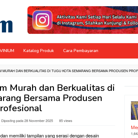
NVINIUM
Katalog Produk
Cara Pembayaran
M MURAH DAN BERKUALITAS DI TUGU KOTA SEMARANG BERSAMA PRODUSEN PRO
m Murah dan Berkualitas di
arang Bersama Produsen
rofesional
Diposting pada
28 November 2025
85 views
Meg
1,64
 dan memiliki tampilan yang serasi dengan desain