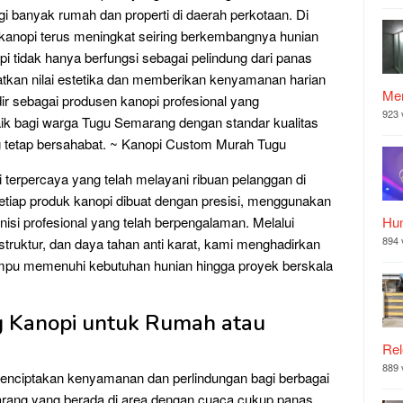
i banyak rumah dan properti di daerah perkotaan. Di
anopi terus meningkat seiring berkembangnya hunian
 tidak hanya berfungsi sebagai pelindung dari panas
atkan nilai estetika dan memberikan kenyamanan harian
Mer
dir sebagai produsen kanopi profesional yang
923 
ik bagi warga Tugu Semarang dengan standar kualitas
ng tetap bersahabat. ~ Kanopi Custom Murah Tugu
terpercaya yang telah melayani ribuan pelanggan di
etiap produk kanopi dibuat dengan presisi, menggunakan
eknisi profesional yang telah berpengalaman. Melalui
Hu
894 
truktur, dan daya tahan anti karat, kami menghadirkan
mpu memenuhi kebutuhan hunian hingga proyek berskala
 Kanopi untuk Rumah atau
Rel
889 
menciptakan kenyamanan dan perlindungan bagi berbagai
rang yang berada di area dengan cuaca cukup panas