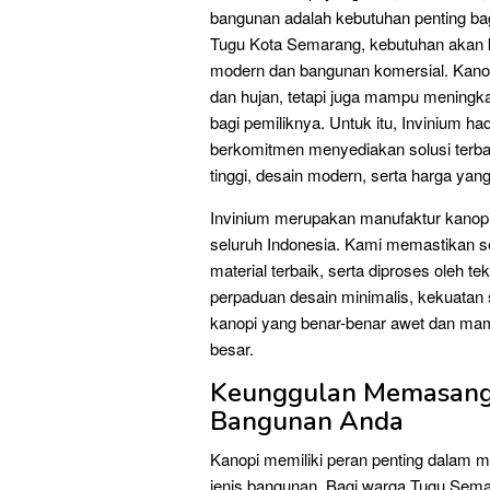
bangunan adalah kebutuhan penting bag
Tugu Kota Semarang, kebutuhan akan k
modern dan bangunan komersial. Kanopi
dan hujan, tetapi juga mampu meningk
bagi pemiliknya. Untuk itu, Invinium ha
berkomitmen menyediakan solusi terba
tinggi, desain modern, serta harga ya
Invinium merupakan manufaktur kanopi 
seluruh Indonesia. Kami memastikan s
material terbaik, serta diproses oleh t
perpaduan desain minimalis, kekuatan s
kanopi yang benar-benar awet dan ma
besar.
Keunggulan Memasang
Bangunan Anda
Kanopi memiliki peran penting dalam 
jenis bangunan. Bagi warga Tugu Sema