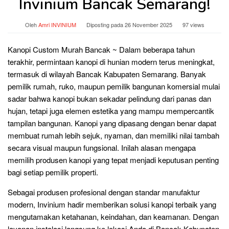
Invinium Bancak Semarang!
Oleh
Amri INVINIUM
Diposting pada
26 November 2025
97 views
Kanopi Custom Murah Bancak ~ Dalam beberapa tahun
terakhir, permintaan kanopi di hunian modern terus meningkat,
termasuk di wilayah Bancak Kabupaten Semarang. Banyak
pemilik rumah, ruko, maupun pemilik bangunan komersial mulai
sadar bahwa kanopi bukan sekadar pelindung dari panas dan
hujan, tetapi juga elemen estetika yang mampu mempercantik
tampilan bangunan. Kanopi yang dipasang dengan benar dapat
membuat rumah lebih sejuk, nyaman, dan memiliki nilai tambah
secara visual maupun fungsional. Inilah alasan mengapa
memilih produsen kanopi yang tepat menjadi keputusan penting
bagi setiap pemilik properti.
Sebagai produsen profesional dengan standar manufaktur
modern, Invinium hadir memberikan solusi kanopi terbaik yang
mengutamakan ketahanan, keindahan, dan keamanan. Dengan
layanan instalasi langsung ke lokasi Anda di Bancak Kabupaten