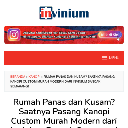
Loncat
ke
konten
MENU
BERANDA
>
KANOPI
>
RUMAH PANAS DAN KUSAM? SAATNYA PASANG
KANOPI CUSTOM MURAH MODERN DARI INVINIUM BANCAK
SEMARANG!
Rumah Panas dan Kusam?
Saatnya Pasang Kanopi
Custom Murah Modern dari