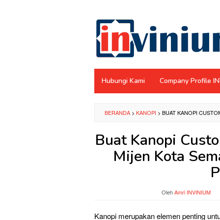
Loncat
ke
konten
Hubungi Kami
Company Profile I
BERANDA
>
KANOPI
>
BUAT KANOPI CUSTO
Buat Kanopi Custo
Mijen Kota Sem
P
Oleh
Amri INVINIUM
Kanopi merupakan elemen penting untu