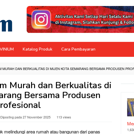
NVINIUM
Katalog Produk
Cara Pembayaran
M MURAH DAN BERKUALITAS DI MIJEN KOTA SEMARANG BERSAMA PRODUSEN PRO
m Murah dan Berkualitas di
arang Bersama Produsen
rofesional
Diposting pada
27 November 2025
113 views
Meg
1,63
k melindungi area rumah atau bangunan dari panas