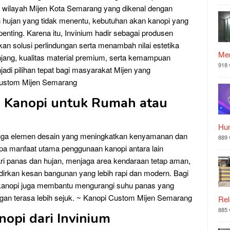
i wilayah Mijen Kota Semarang yang dikenal dengan
ah hujan yang tidak menentu, kebutuhan akan kanopi yang
penting. Karena itu, Invinium hadir sebagai produsen
an solusi perlindungan serta menambah nilai estetika
Mer
jang, kualitas material premium, serta kemampuan
918 
di pilihan tepat bagi masyarakat Mijen yang
 Custom Mijen Semarang
i Kanopi untuk Rumah atau
Hu
 juga elemen desain yang meningkatkan kenyamanan dan
889 
a manfaat utama penggunaan kanopi antara lain
i panas dan hujan, menjaga area kendaraan tetap aman,
dirkan kesan bangunan yang lebih rapi dan modern. Bagi
 kanopi juga membantu mengurangi suhu panas yang
an terasa lebih sejuk. ~ Kanopi Custom Mijen Semarang
Rel
885 
opi dari Invinium