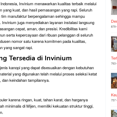
Indonesia, Invinium menawarkan kualitas terbaik melalui
an yang kuat, dan hasil pemasangan yang rapi. Seluruh
eh tim manufaktur berpengalaman sehingga mampu
Des
. Invinium juga menyediakan layanan instalasi langsung
879 
sangan cepat, aman, dan presisi. Kredibilitas kami
un serta kepercayaan dari ribuan pelanggan di seluruh
rodusen nomor satu karena komitmen pada kualitas,
an yang sangat rapi.
ng Tersedia di Invinium
Ter
763 
 jenis kanopi yang dapat disesuaikan dengan kebutuhan
rial yang digunakan telah melalui proses seleksi ketat
 dan keindahan tampilannya.
Ke
uler karena ringan, kuat, tahan karat, dan harganya
757 
h minimalis di Mijen, memiliki kekuatan struktur tinggi,
n.