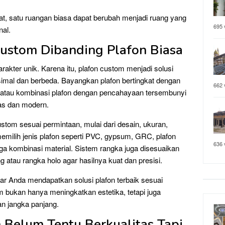
pat, satu ruangan biasa dapat berubah menjadi ruang yang
695 
nal.
ustom Dibanding Plafon Biasa
akter unik. Karena itu, plafon custom menjadi solusi
ksimal dan berbeda. Bayangkan plafon bertingkat dengan
662 
k, atau kombinasi plafon dengan pencahayaan tersembunyi
uas dan modern.
stom sesuai permintaan, mulai dari desain, ukuran,
memilih jenis plafon seperti PVC, gypsum, GRC, plafon
636 
gga kombinasi material. Sistem rangka juga disesuaikan
 atau rangka holo agar hasilnya kuat dan presisi.
ar Anda mendapatkan solusi plafon terbaik sesuai
 bukan hanya meningkatkan estetika, tetapi juga
 jangka panjang.
 Belum Tentu Berkualitas Tapi