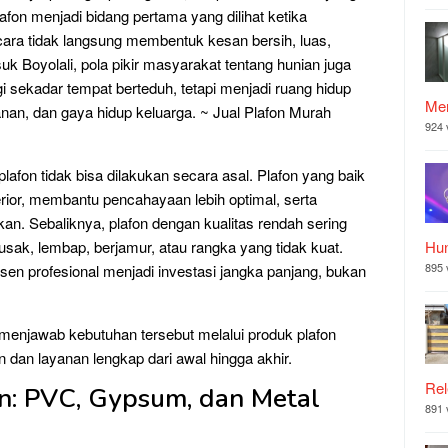
fon menjadi bidang pertama yang dilihat ketika
ra tidak langsung membentuk kesan bersih, luas,
uk Boyolali, pola pikir masyarakat tentang hunian juga
i sekadar tempat berteduh, tetapi menjadi ruang hidup
Mer
an, dan gaya hidup keluarga. ~ Jual Plafon Murah
924 
lafon tidak bisa dilakukan secara asal. Plafon yang baik
erior, membantu pencahayaan lebih optimal, serta
. Sebaliknya, plafon dengan kualitas rendah sering
ak, lembap, berjamur, atau rangka yang tidak kuat.
Hu
895 
usen profesional menjadi investasi jangka panjang, bukan
 menjawab kebutuhan tersebut melalui produk plafon
n dan layanan lengkap dari awal hingga akhir.
Rel
n: PVC, Gypsum, dan Metal
891 