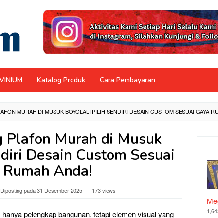
NVINIUM
Katalog Produk
Cara Pembayaran
AFON MURAH DI MUSUK BOYOLALI PILIH SENDIRI DESAIN CUSTOM SESUAI GAYA R
g Plafon Murah di Musuk
ndiri Desain Custom Sesuai
 Rumah Anda!
Diposting pada
31 Desember 2025
173 views
Meg
1,64
n hanya pelengkap bangunan, tetapi elemen visual yang