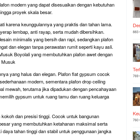
lafon modern yang dapat disesuaikan dengan kebutuhan
hingga proyek skala besar.
nati karena keunggulannya yang praktis dan tahan lama.
Des
enyerap lembap, anti rayap, serta mudah dibersihkan.
883 
esain minimalis yang bersih dan rapi, sedangkan plafon
t dan elegan tanpa perawatan rumit seperti kayu asli.
 di Musuk Boyolali yang membutuhkan plafon awet dengan
h Musuk
Ter
nya yang halus dan elegan. Plafon flat gypsum cocok
769 
ederhanaan modern, sementara plafon drop ceiling
l mewah, terutama jika dipadukan dengan pencahayaan
memilih gypsum untuk ruang tamu dan ruang keluarga
Ke
on kokoh dan presisi tinggi. Cocok untuk bangunan
760 
k besar yang membutuhkan ketahanan maksimal serta
iki daya tahan tinggi dan stabil untuk penggunaan jangka