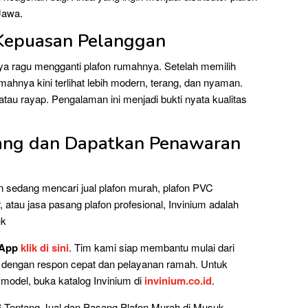
 Jawa.
 Kepuasan Pelanggan
nya ragu mengganti plafon rumahnya. Setelah memilih
mahnya kini terlihat lebih modern, terang, dan nyaman.
atau rayap. Pengalaman ini menjadi bukti nyata kualitas
ang dan Dapatkan Penawaran
n sedang mencari jual plafon murah, plafon PVC
r, atau jasa pasang plafon profesional, Invinium adalah
uk
sApp
klik di sini
. Tim kami siap membantu mulai dari
n dengan respon cepat dan pelayanan ramah. Untuk
 model, buka katalog Invinium di
invinium.co.id
.
6 Tentang Jual dan Pasang Plafon Murah di Musuk