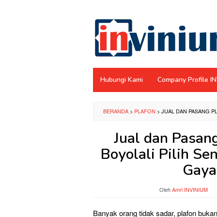
Loncat
ke
konten
Hubungi Kami
Company Profile I
BERANDA
>
PLAFON
>
JUAL DAN PASANG PL
Jual dan Pasan
Boyolali Pilih Se
Gaya
Oleh
Amri INVINIUM
Banyak orang tidak sadar, plafon buka