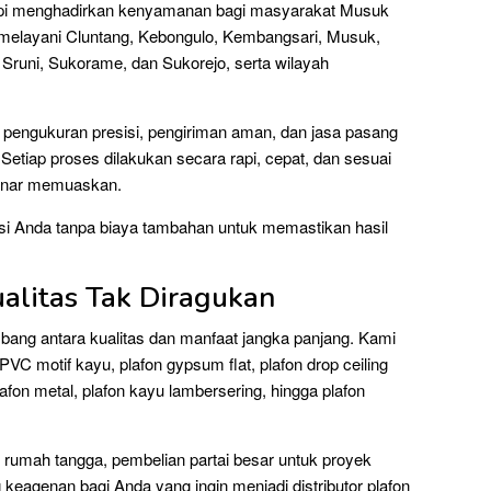
tapi menghadirkan kenyamanan bagi masyarakat Musuk
ap melayani Cluntang, Kebongulo, Kembangsari, Musuk,
 Sruni, Sukorame, dan Sukorejo, serta wilayah
 pengukuran presisi, pengiriman aman, dan jasa pasang
 Setiap proses dilakukan secara rapi, cepat, dan sesuai
-benar memuaskan.
asi Anda tanpa biaya tambahan untuk memastikan hasil
alitas Tak Diragukan
ang antara kualitas dan manfaat jangka panjang. Kami
VC motif kayu, plafon gypsum flat, plafon drop ceiling
afon metal, plafon kayu lambersering, hingga plafon
rumah tangga, pembelian partai besar untuk proyek
 keagenan bagi Anda yang ingin menjadi distributor plafon