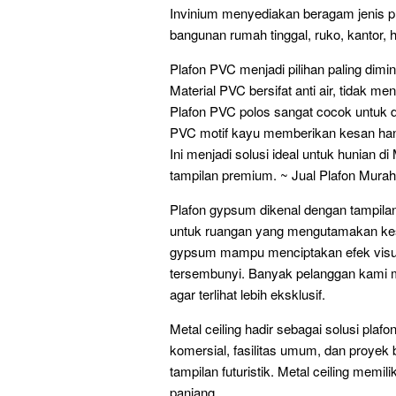
Invinium menyediakan beragam jenis p
bangunan rumah tinggal, ruko, kantor, 
Plafon PVC menjadi pilihan paling dimi
Material PVC bersifat anti air, tidak m
Plafon PVC polos sangat cocok untuk d
PVC motif kayu memberikan kesan hanga
Ini menjadi solusi ideal untuk hunian
tampilan premium. ~ Jual Plafon Mura
Plafon gypsum dikenal dengan tampilan
untuk ruangan yang mengutamakan kes
gypsum mampu menciptakan efek visua
tersembunyi. Banyak pelanggan kami 
agar terlihat lebih eksklusif.
Metal ceiling hadir sebagai solusi plaf
komersial, fasilitas umum, dan proye
tampilan futuristik. Metal ceiling memil
panjang.