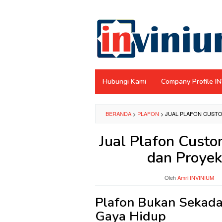
Loncat
ke
konten
Hubungi Kami
Company Profile I
BERANDA
>
PLAFON
>
JUAL PLAFON CUSTO
Jual Plafon Cust
dan Proyek
Oleh
Amri INVINIUM
Plafon Bukan Sekada
Gaya Hidup