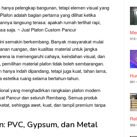
n hanya pelengkap bangunan, tetapi elemen visual yang
lafon adalah bagian pertama yang dilihat ketika
nya langsung terasa: apakah rumah terlihat rapi,
sa saja. ~ Jual Plafon Custom Pancur
Mer
918 
r kini semakin berkembang. Banyak masyarakat mulai
nan ruangan, dan kualitas material untuk jangka
arena ia memengaruhi cahaya, keindahan visual, dan
 pemilihan material plafon tidak boleh sembarangan.
anya indah dipandang, tetapi juga kuat, tahan lama,
Hu
a estetika ruang selama bertahun-tahun.
891 
sional yang menghadirkan rangkaian plafon modern
akat Pancur dan seluruh Rembang. Semua produk
ketat, sehingga awet, kuat, dan tampil premium tanpa
Rel
n: PVC, Gypsum, dan Metal
886 