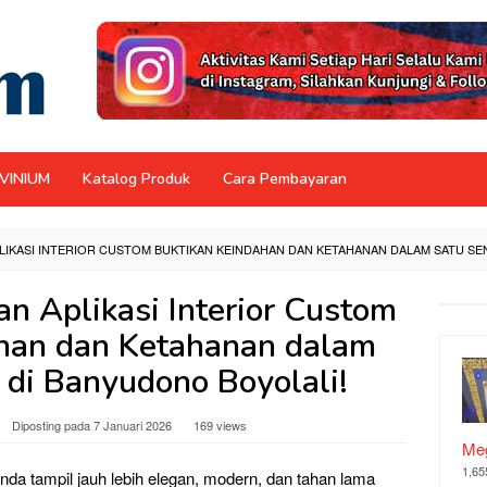
NVINIUM
Katalog Produk
Cara Pembayaran
LIKASI INTERIOR CUSTOM BUKTIKAN KEINDAHAN DAN KETAHANAN DALAM SATU SE
n Aplikasi Interior Custom
han dan Ketahanan dalam
 di Banyudono Boyolali!
Diposting pada
7 Januari 2026
169 views
Meg
1,65
Anda tampil jauh lebih elegan, modern, dan tahan lama