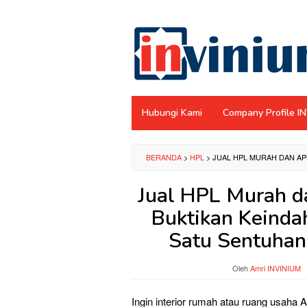
Loncat
ke
konten
Hubungi Kami
Company Profile I
BERANDA
>
HPL
>
JUAL HPL MURAH DAN AP
Jual HPL Murah da
Buktikan Keinda
Satu Sentuhan
Oleh
Amri INVINIUM
Ingin interior rumah atau ruang usaha 