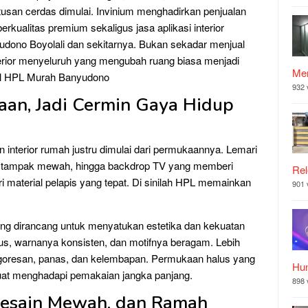
utusan cerdas dimulai. Invinium menghadirkan penjualan
kualitas premium sekaligus jasa aplikasi interior
udono Boyolali dan sekitarnya. Bukan sekadar menjual
terior menyeluruh yang mengubah ruang biasa menjadi
Mer
ual HPL Murah Banyudono
932 
aan, Jadi Cermin Gaya Hidup
 interior rumah justru dimulai dari permukaannya. Lemari
ang tampak mewah, hingga backdrop TV yang memberi
Rel
i material pelapis yang tepat. Di sinilah HPL memainkan
901 
ang dirancang untuk menyatukan estetika dan kekuatan
us, warnanya konsisten, dan motifnya beragam. Lebih
p goresan, panas, dan kelembapan. Permukaan halus yang
Hu
 kuat menghadapi pemakaian jangka panjang.
898 
 Desain Mewah, dan Ramah