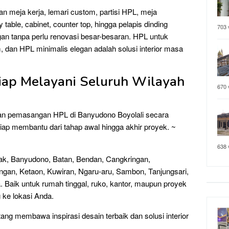
an meja kerja, lemari custom, partisi HPL, meja
table, cabinet, counter top, hingga pelapis dinding
703 
gan tanpa perlu renovasi besar-besaran. HPL untuk
m, dan HPL minimalis elegan adalah solusi interior masa
iap Melayani Seluruh Wilayah
670 
dan pemasangan HPL di Banyudono Boyolali secara
siap membantu dari tahap awal hingga akhir proyek. ~
638 
ak, Banyudono, Batan, Bendan, Cangkringan,
an, Ketaon, Kuwiran, Ngaru-aru, Sambon, Tanjungsari,
a. Baik untuk rumah tinggal, ruko, kantor, maupun proyek
 ke lokasi Anda.
tang membawa inspirasi desain terbaik dan solusi interior