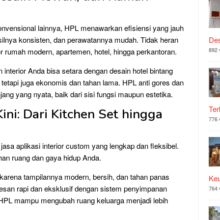
konvensional lainnya, HPL menawarkan efisiensi yang jauh
 hasilnya konsisten, dan perawatannya mudah. Tidak heran
Des
892 
or rumah modern, apartemen, hotel, hingga perkantoran.
 interior Anda bisa setara dengan desain hotel bintang
 tetapi juga ekonomis dan tahan lama. HPL anti gores dan
ang yang nyata, baik dari sisi fungsi maupun estetika.
Ter
Kini: Dari Kitchen Set hingga
776 
sa aplikasi interior custom yang lengkap dan fleksibel.
an ruang dan gaya hidup Anda.
 karena tampilannya modern, bersih, dan tahan panas
Ke
esan rapi dan eksklusif dengan sistem penyimpanan
764 
 HPL mampu mengubah ruang keluarga menjadi lebih