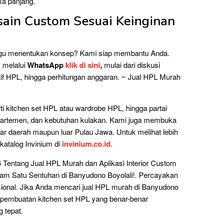
ka panjang.
esain Custom Sesuai Keinginan
 ragu menentukan konsep? Kami siap membantu Anda.
s melalui
WhatsApp
klik di sini
,
mulai dari diskusi
otif HPL, hingga perhitungan anggaran. ~ Jual HPL Murah
i kitchen set HPL atau wardrobe HPL, hingga partai
 apartemen, dan kebutuhan kulakan. Kami juga membuka
uar daerah maupun luar Pulau Jawa. Untuk melihat lebih
katalog Invinium di
invinium.co.id
.
 Tentang Jual HPL Murah dan Aplikasi Interior Custom
am Satu Sentuhan di Banyudono Boyolali!. Percayakan
esional. Jika Anda mencari jual HPL murah di Banyudono
a pembuatan kitchen set HPL yang benar-benar
g tepat.