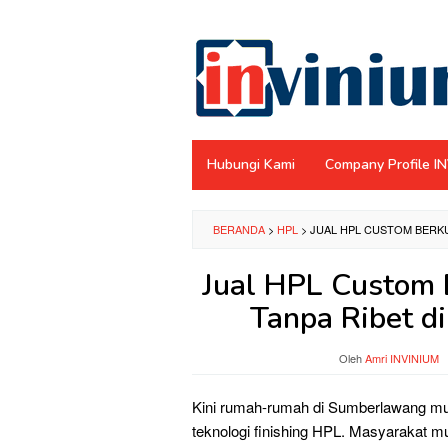
Loncat
ke
konten
Hubungi Kami
Company Profile I
BERANDA
>
HPL
>
JUAL HPL CUSTOM BERKU
Jual HPL Custom 
Tanpa Ribet d
Oleh
Amri INVINIUM
Kini rumah-rumah di Sumberlawang mul
teknologi finishing HPL. Masyarakat mu