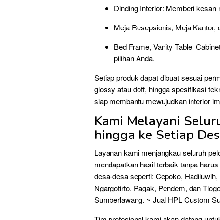
Dinding Interior: Memberi kesan
Meja Resepsionis, Meja Kantor, d
Bed Frame, Vanity Table, Cabine
pilihan Anda.
Setiap produk dapat dibuat sesuai permi
glossy atau doff, hingga spesifikasi te
siap membantu mewujudkan interior i
Kami Melayani Selu
hingga ke Setiap De
Layanan kami menjangkau seluruh pel
mendapatkan hasil terbaik tanpa harus
desa-desa seperti: Cepoko, Hadiluwih,
Ngargotirto, Pagak, Pendem, dan Tlogo
Sumberlawang. ~ Jual HPL Custom S
Tim profesional kami akan datang untuk