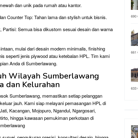
 mewah dan unik pada rumah atau kantor.
690 
an Counter Top: Tahan lama dan stylish untuk bisnis.
t, Partisi: Semua bisa dikustom sesuai desain dan warna
ntaan, mulai dari desain modern minimalis, finishing
661 
knis seperti jenis plywood atau ketebalan HPL. Tim kami
mpian Anda di Sumberlawang.
ruh Wilayah Sumberlawang
sa dan Kelurahan
633 
osok Sumberlawang, memastikan setiap pelanggan
 keluar jauh. Kami siap melayani pemasangan HPL di
 Jati, Kacangan, Mojopuro, Ngandul, Ngargosari,
tirto, hingga kawasan pemukiman perkotaan di
umberlawang
 survei, pengukuran presisi, konsultasi desain, hingga