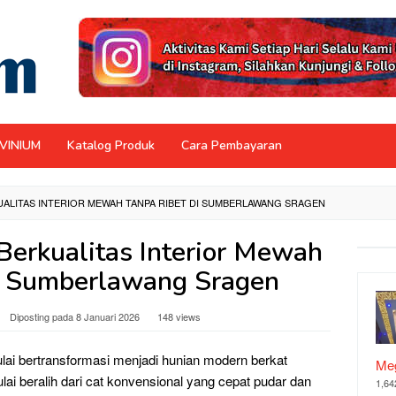
NVINIUM
Katalog Produk
Cara Pembayaran
ALITAS INTERIOR MEWAH TANPA RIBET DI SUMBERLAWANG SRAGEN
Berkualitas Interior Mewah
i Sumberlawang Sragen
Diposting pada
8 Januari 2026
148 views
ai bertransformasi menjadi hunian modern berkat
Meg
lai beralih dari cat konvensional yang cepat pudar dan
1,64