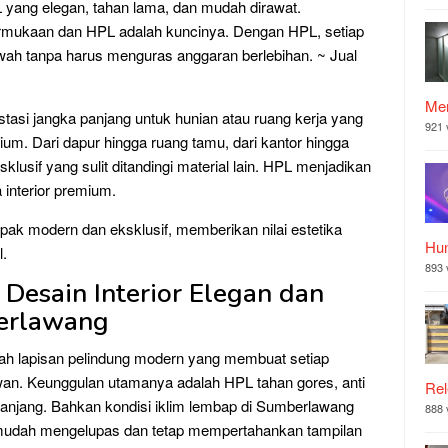
 yang elegan, tahan lama, dan mudah dirawat.
permukaan dan HPL adalah kuncinya. Dengan HPL, setiap
wah tanpa harus menguras anggaran berlebihan. ~ Jual
Mer
stasi jangka panjang untuk hunian atau ruang kerja yang
921 
mium. Dari dapur hingga ruang tamu, dari kantor hingga
sif yang sulit ditandingi material lain. HPL menjadikan
a interior premium.
ak modern dan eksklusif, memberikan nilai estetika
Hu
l.
893 
 Desain Interior Elegan dan
erlawang
ah lapisan pelindung modern yang membuat setiap
an. Keunggulan utamanya adalah HPL tahan gores, anti
Rel
 panjang. Bahkan kondisi iklim lembap di Sumberlawang
888 
 mudah mengelupas dan tetap mempertahankan tampilan