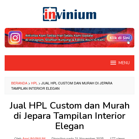
Loncat
ke
konten
MENU
BERANDA
>
HPL
>
JUAL HPL CUSTOM DAN MURAH DI JEPARA
TAMPILAN INTERIOR ELEGAN
Jual HPL Custom dan Murah
di Jepara Tampilan Interior
Elegan
Oleh
Amri INVINIUM
Diposting pada
21 November 2025
177 views