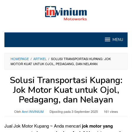
Loncat
ke
konten
MENU
HOMEPAGE
/
ARTIKEL
/
SOLUSI TRANSPORTASI KUPANG: JOK
MOTOR KUAT UNTUK OJOL, PEDAGANG, DAN NELAYAN
Solusi Transportasi Kupang:
Jok Motor Kuat untuk Ojol,
Pedagang, dan Nelayan
Oleh
Amri INVINIUM
Diposting pada
3 September 2025
161 views
Jual Jok Motor Kupang ~ Anda mencari
jok motor yang