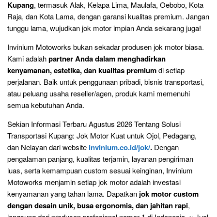
Kupang
, termasuk Alak, Kelapa Lima, Maulafa, Oebobo, Kota
Raja, dan Kota Lama, dengan garansi kualitas premium. Jangan
tunggu lama, wujudkan jok motor impian Anda sekarang juga!
Invinium Motoworks bukan sekadar produsen jok motor biasa.
Kami adalah
partner Anda dalam menghadirkan
kenyamanan, estetika, dan kualitas premium
di setiap
perjalanan. Baik untuk penggunaan pribadi, bisnis transportasi,
atau peluang usaha reseller/agen, produk kami memenuhi
semua kebutuhan Anda.
Sekian Informasi Terbaru Agustus 2026 Tentang Solusi
Transportasi Kupang: Jok Motor Kuat untuk Ojol, Pedagang,
dan Nelayan dari website
invinium.co.id/jok/
.
Dengan
pengalaman panjang, kualitas terjamin, layanan pengiriman
luas, serta kemampuan custom sesuai keinginan, Invinium
Motoworks menjamin setiap jok motor adalah investasi
kenyamanan yang tahan lama. Dapatkan
jok motor custom
dengan desain unik, busa ergonomis, dan jahitan rapi
,
langsung dari produsen profesional nomor 1 di Indonesia. ~ Jual