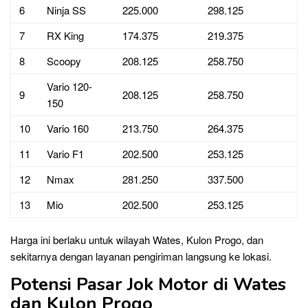
6
Ninja SS
225.000
298.125
7
RX King
174.375
219.375
8
Scoopy
208.125
258.750
Vario 120-
9
208.125
258.750
150
10
Vario 160
213.750
264.375
11
Vario F1
202.500
253.125
12
Nmax
281.250
337.500
13
Mio
202.500
253.125
Harga ini berlaku untuk wilayah Wates, Kulon Progo, dan
sekitarnya dengan layanan pengiriman langsung ke lokasi.
Potensi Pasar Jok Motor di Wates
dan Kulon Progo