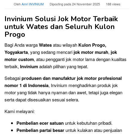
Oleh
Amri INVINIUM
Diposting pada
24 November 2025
188 views
Invinium Solusi Jok Motor Terbaik
untuk Wates dan Seluruh Kulon
Progo
Bagi Anda warga
Wates
atau wilayah
Kulon Progo,
Yogyakarta
, yang sedang mencari
jok motor murah
,
jok
motor custom
, atau pengganti jok motor lama dengan kualitas
terbaik,
Invinium
adalah pilihan yang tepat.
Sebagai
produsen dan manufaktur jok motor profesional
nomor 1 di Indonesia
, Invinium menghadirkan produk jok
motor yang tidak hanya nyaman dan awet, tetapi juga elegan
serta dapat disesuaikan sesuai selera.
Kami melayani:
Pembelian ecer satuan
untuk kebutuhan pribadi.
Pembelian partai besar
untuk kulakan atau penjualan