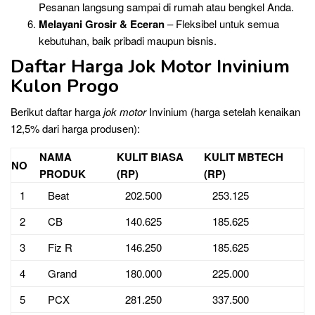
Pesanan langsung sampai di rumah atau bengkel Anda.
Melayani Grosir & Eceran
– Fleksibel untuk semua
kebutuhan, baik pribadi maupun bisnis.
Daftar Harga Jok Motor Invinium
Kulon Progo
Berikut daftar harga
jok motor
Invinium (harga setelah kenaikan
12,5% dari harga produsen):
NAMA
KULIT BIASA
KULIT MBTECH
NO
PRODUK
(RP)
(RP)
1
Beat
202.500
253.125
2
CB
140.625
185.625
3
Fiz R
146.250
185.625
4
Grand
180.000
225.000
5
PCX
281.250
337.500