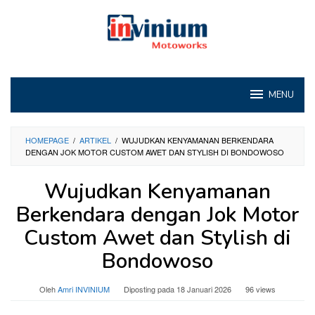
Loncat
ke
konten
MENU
HOMEPAGE
/
ARTIKEL
/
WUJUDKAN KENYAMANAN BERKENDARA
DENGAN JOK MOTOR CUSTOM AWET DAN STYLISH DI BONDOWOSO
Wujudkan Kenyamanan
Berkendara dengan Jok Motor
Custom Awet dan Stylish di
Bondowoso
Oleh
Amri INVINIUM
Diposting pada
18 Januari 2026
96 views