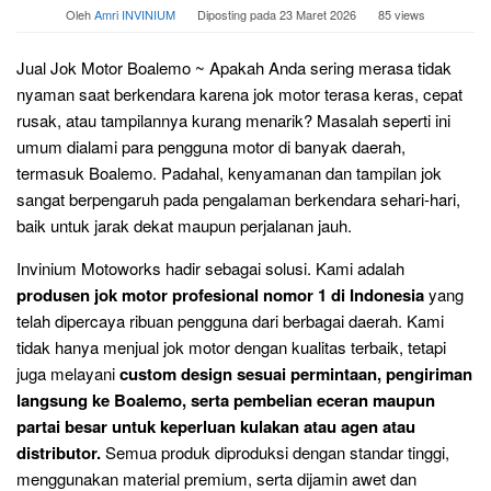
Oleh
Amri INVINIUM
Diposting pada
23 Maret 2026
85 views
Jual Jok Motor Boalemo ~ Apakah Anda sering merasa tidak
nyaman saat berkendara karena jok motor terasa keras, cepat
rusak, atau tampilannya kurang menarik? Masalah seperti ini
umum dialami para pengguna motor di banyak daerah,
termasuk Boalemo. Padahal, kenyamanan dan tampilan jok
sangat berpengaruh pada pengalaman berkendara sehari-hari,
baik untuk jarak dekat maupun perjalanan jauh.
Invinium Motoworks hadir sebagai solusi. Kami adalah
produsen jok motor profesional nomor 1 di Indonesia
yang
telah dipercaya ribuan pengguna dari berbagai daerah. Kami
tidak hanya menjual jok motor dengan kualitas terbaik, tetapi
juga melayani
custom design sesuai permintaan, pengiriman
langsung ke Boalemo, serta pembelian eceran maupun
partai besar untuk keperluan kulakan atau agen atau
distributor.
Semua produk diproduksi dengan standar tinggi,
menggunakan material premium, serta dijamin awet dan