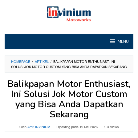
Loncat
ke
konten
MENU
HOMEPAGE
/
ARTIKEL
/
BALIKPAPAN MOTOR ENTHUSIAST, INI
SOLUSI JOK MOTOR CUSTOM YANG BISA ANDA DAPATKAN SEKARANG
Balikpapan Motor Enthusiast,
Ini Solusi Jok Motor Custom
yang Bisa Anda Dapatkan
Sekarang
Oleh
Amri INVINIUM
Diposting pada
19 Mei 2026
194 views