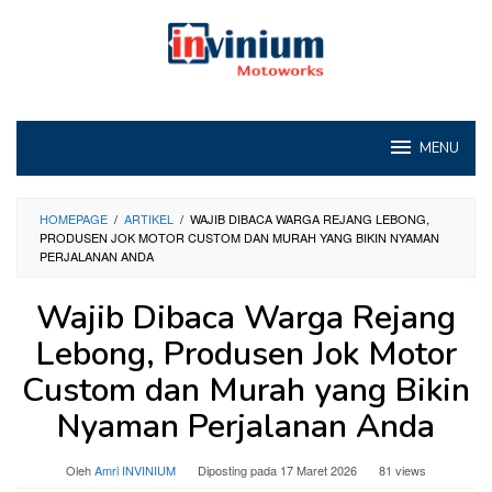
Loncat
ke
konten
MENU
HOMEPAGE
/
ARTIKEL
/
WAJIB DIBACA WARGA REJANG LEBONG,
PRODUSEN JOK MOTOR CUSTOM DAN MURAH YANG BIKIN NYAMAN
PERJALANAN ANDA
Wajib Dibaca Warga Rejang
Lebong, Produsen Jok Motor
Custom dan Murah yang Bikin
Nyaman Perjalanan Anda
Oleh
Amri INVINIUM
Diposting pada
17 Maret 2026
81 views