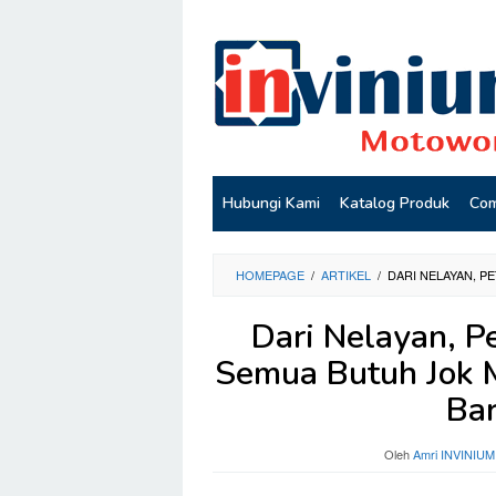
Loncat
ke
konten
Hubungi Kami
Katalog Produk
Com
HOMEPAGE
/
ARTIKEL
/
DARI NELAYAN, P
Dari Nelayan, P
Semua Butuh Jok M
Ba
Oleh
Amri INVINIUM