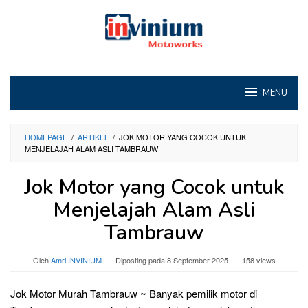
Loncat
ke
konten
MENU
HOMEPAGE
/
ARTIKEL
/
JOK MOTOR YANG COCOK UNTUK
MENJELAJAH ALAM ASLI TAMBRAUW
Jok Motor yang Cocok untuk
Menjelajah Alam Asli
Tambrauw
Oleh
Amri INVINIUM
Diposting pada
8 September 2025
158 views
Jok Motor Murah Tambrauw ~ Banyak pemilik motor di