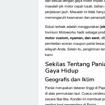
dan sesuai dengan gaya motor impian
masalah jok motor cepat rusak, bahan
perjalanan jauh. Masalah ini tidak ha
memengaruhi keamanan dan penampil
Solusi terbaik adalah menggunakan
jo
Invinium Motoworks hadir sebagai pro
motor custom, nyaman, dan awet
, d
pembelian eceran maupun partai besar, 
wilayah Anda. Selain itu, pengiriman l
kami.
Sekilas Tentang Paniai
Gaya Hidup
Geografis dan Iklim
Paniai merupakan dataran tinggi di Pa
di atas permukaan laut. Cuaca cenderu
secara tiba-tiba. Kondisi ini membuat 
penting bagi pengendara di Paniai.