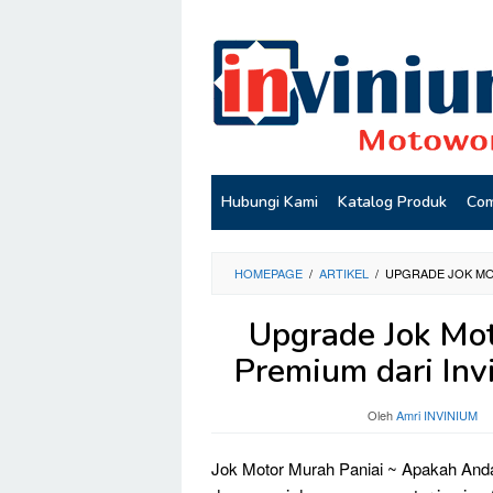
Loncat
ke
konten
Hubungi Kami
Katalog Produk
Com
HOMEPAGE
/
ARTIKEL
/
UPGRADE JOK MO
Upgrade Jok Mot
Premium dari Inv
Oleh
Amri INVINIUM
Jok Motor Murah Paniai ~ Apakah And