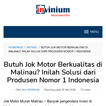
Loncat
ke
konten
MENU
HOMEPAGE
/
ARTIKEL
/
BUTUH JOK MOTOR BERKUALITAS DI
MALINAU? INILAH SOLUSI DARI PRODUSEN NOMOR 1 INDONESIA
Butuh Jok Motor Berkualitas di
Malinau? Inilah Solusi dari
Produsen Nomor 1 Indonesia
Oleh
Amri INVINIUM
Diposting pada
30 Mei 2026
72 views
Jok Motor Murah Malinau ~ Banyak pengendara motor di