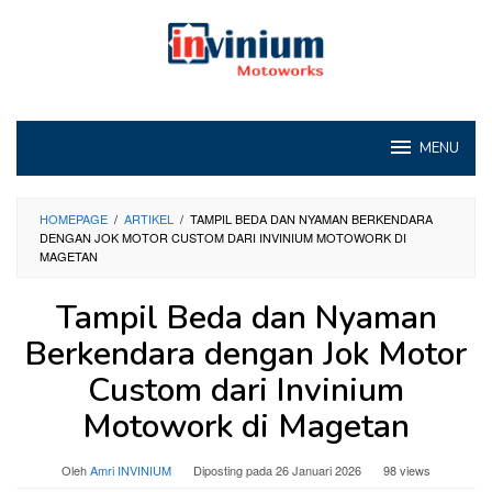
Loncat
ke
konten
MENU
HOMEPAGE
/
ARTIKEL
/
TAMPIL BEDA DAN NYAMAN BERKENDARA
DENGAN JOK MOTOR CUSTOM DARI INVINIUM MOTOWORK DI
MAGETAN
Tampil Beda dan Nyaman
Berkendara dengan Jok Motor
Custom dari Invinium
Motowork di Magetan
Oleh
Amri INVINIUM
Diposting pada
26 Januari 2026
98 views