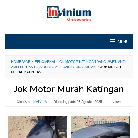
Loncat
ke
konten
MENU
HOMEPAGE
/
FENOMENAL! JOK MOTOR KATINGAN YANG AWET, ANTI
AMBLES, DAN BISA CUSTOM DESAIN SESUAI IMPIAN
/
JOK MOTOR
MURAH KATINGAN
Jok Motor Murah Katingan
Oleh
Amri INVINIUM
Diposting pada
28 Agustus 2025
11 views