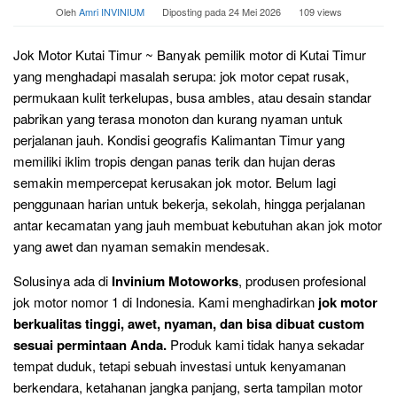
Oleh
Amri INVINIUM
Diposting pada
24 Mei 2026
109 views
Jok Motor Kutai Timur ~ Banyak pemilik motor di Kutai Timur
yang menghadapi masalah serupa: jok motor cepat rusak,
permukaan kulit terkelupas, busa ambles, atau desain standar
pabrikan yang terasa monoton dan kurang nyaman untuk
perjalanan jauh. Kondisi geografis Kalimantan Timur yang
memiliki iklim tropis dengan panas terik dan hujan deras
semakin mempercepat kerusakan jok motor. Belum lagi
penggunaan harian untuk bekerja, sekolah, hingga perjalanan
antar kecamatan yang jauh membuat kebutuhan akan jok motor
yang awet dan nyaman semakin mendesak.
Solusinya ada di
Invinium Motoworks
, produsen profesional
jok motor nomor 1 di Indonesia. Kami menghadirkan
jok motor
berkualitas tinggi, awet, nyaman, dan bisa dibuat custom
sesuai permintaan Anda.
Produk kami tidak hanya sekadar
tempat duduk, tetapi sebuah investasi untuk kenyamanan
berkendara, ketahanan jangka panjang, serta tampilan motor