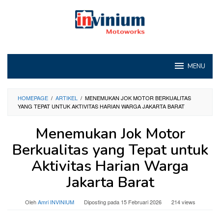
Loncat
ke
konten
MENU
HOMEPAGE
/
ARTIKEL
/
MENEMUKAN JOK MOTOR BERKUALITAS
YANG TEPAT UNTUK AKTIVITAS HARIAN WARGA JAKARTA BARAT
Menemukan Jok Motor
Berkualitas yang Tepat untuk
Aktivitas Harian Warga
Jakarta Barat
Oleh
Amri INVINIUM
Diposting pada
15 Februari 2026
214 views