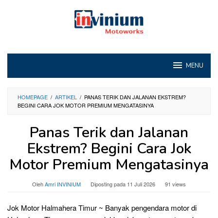
Loncat
ke
konten
MENU
HOMEPAGE
/
ARTIKEL
/
PANAS TERIK DAN JALANAN EKSTREM?
BEGINI CARA JOK MOTOR PREMIUM MENGATASINYA
Panas Terik dan Jalanan
Ekstrem? Begini Cara Jok
Motor Premium Mengatasinya
Oleh
Amri INVINIUM
Diposting pada
11 Juli 2026
91 views
Jok Motor Halmahera Timur ~ Banyak pengendara motor di